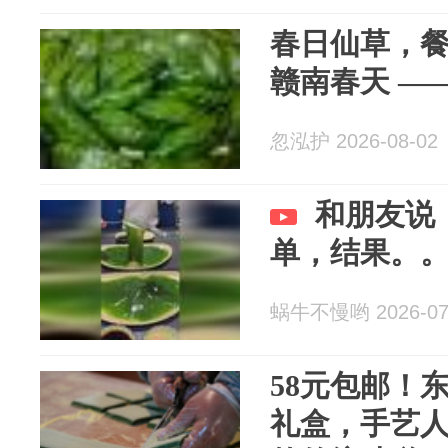
春日仙草，
赣南春天 —
忽泓护 2026-08-02
和朋友说
单，结果。
蜗牛不慢哟 2026-07
58元包邮！
礼盒，手艺