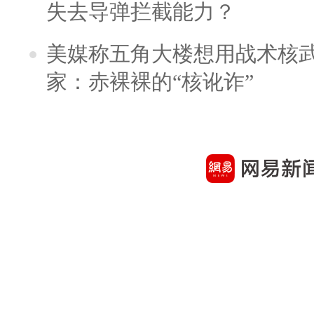
失去导弹拦截能力？
美媒称五角大楼想用战术核
家：赤裸裸的“核讹诈”