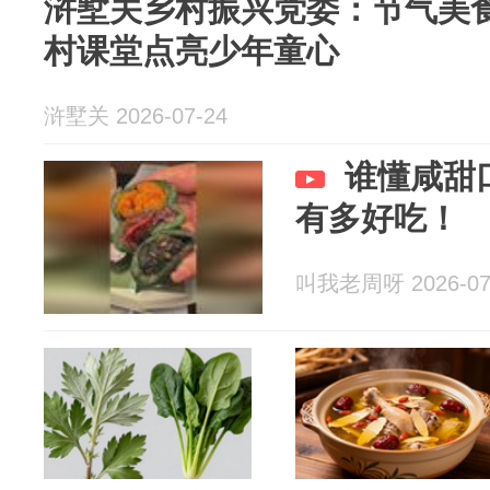
浒墅关乡村振兴党委：节气美食
村课堂点亮少年童心
浒墅关 2026-07-24
谁懂咸甜
有多好吃！
叫我老周呀 2026-07