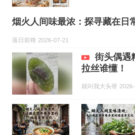
烟火人间味最浓：探寻藏在日
落日前锋 2026-07-21
街头偶遇
拉丝谁懂！
就叫我大头呀 2026-0