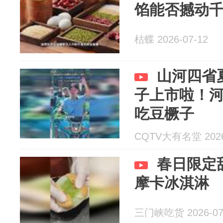
馅能否撼动
枯蝶 2026-07-12
山河四省
子上市啦！
吃豆橛子
CQTV大有名堂 2026
春日限定
摩卡冰淇淋
三门峡吃货 2026-07