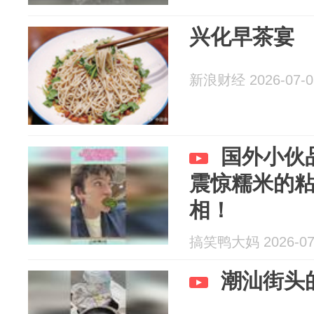
兴化早茶宴
新浪财经 2026-07-0
国外小伙
震惊糯米的
相！
搞笑鸭大妈 2026-07
潮汕街头