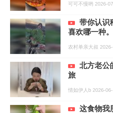
可可不慢哟 2026-07
带你认识
喜欢哪一种
农村单亲大叔 2026-0
北方老公
旅
情如伊人b 2026-06-
这食物我