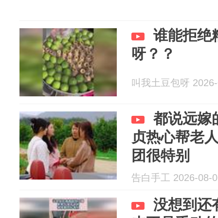
谁能拒绝
呀？？
叫我土豆包呀 2026-0
都说远嫁
贞热心帮老
团很特别
告白手工 2026-08-0
没想到还