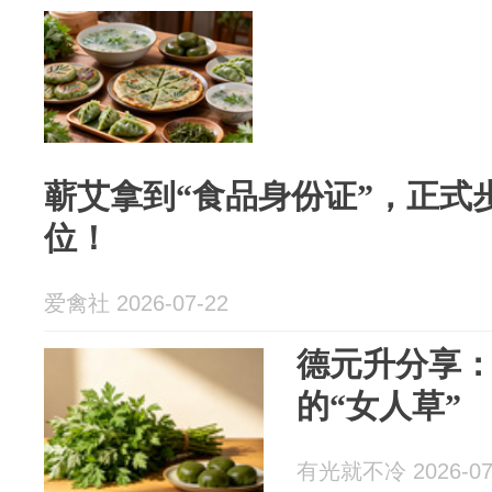
蕲艾拿到“食品身份证”，正式步
位！
爱禽社 2026-07-22
德元升分享
的“女人草”
有光就不冷 2026-07