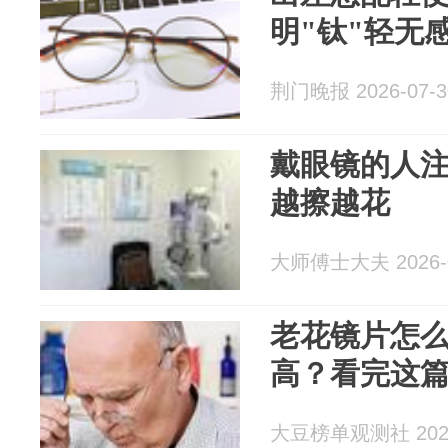
明"钛"轻无
荆门晚报 2026-07-3
戴眼镜的人注
越擦越花
大师傅士大夫 2026-0
老花镜片怎
高？看完这
大豆榜单观测社 2026