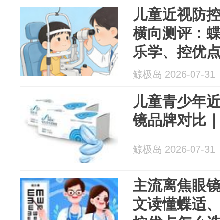
儿童近视防
横向测评：
乐学、控优
鲸极岛 2026-07-31
儿童青少年
镜品牌对比
鲸极岛 2026-07-31
主流离焦眼
文读懂蝶适