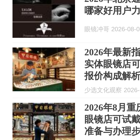
哪家好用户
眼镜冲哥 2026-08-0
2026年最
实体眼镜店
报价构成解
选择策略
少选文化观察 2026-0
2026年8月
眼镜店可试
准备与办理