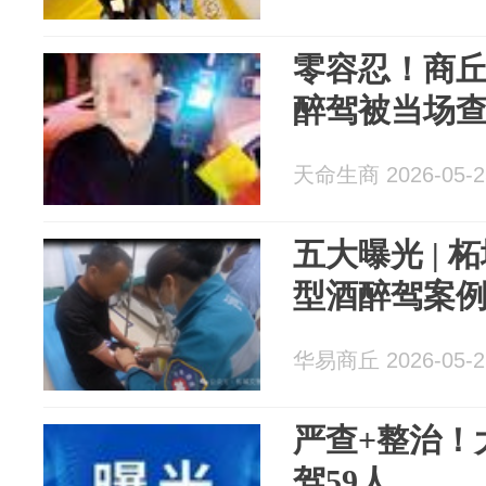
零容忍！商
醉驾被当场
天命生商 2026-05-2
五大曝光 |
型酒醉驾案
华易商丘 2026-05-2
严查+整治！
驾59人