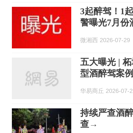
3起醉驾！1
警曝光7月份
微湘西 2026-07-29
五大曝光 |
型酒醉驾案
华易商丘 2026-07-2
持续严查酒
查→