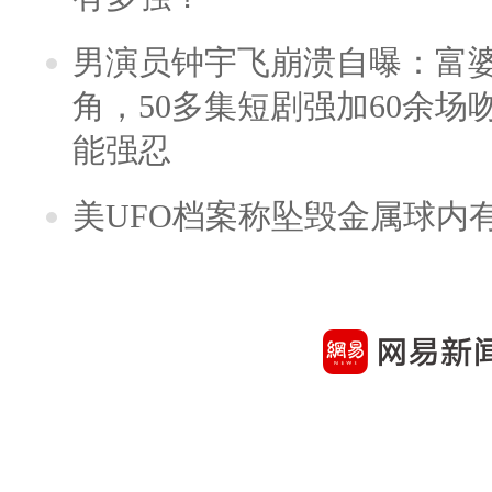
男演员钟宇飞崩溃自曝：富
角，50多集短剧强加60余场吻戏
能强忍
美UFO档案称坠毁金属球内