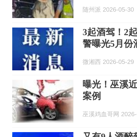
随州派 2026-05-30
3起酒驾！2
警曝光5月份
微湘西 2026-05-29
曝光！巫溪
案例
巫溪鸡血哥网 2026-0
又有9人酒醉