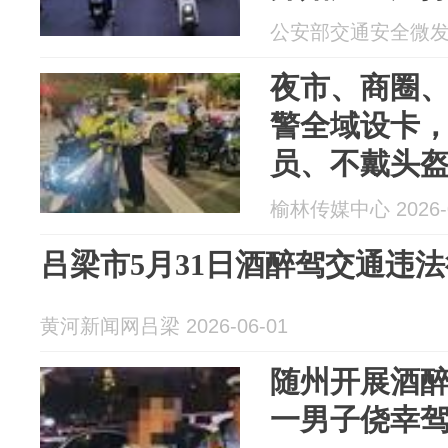
公安部交通安全微发布 2
夜市、商圈
警全域设卡
员、不戴头
榆林传媒中心 2026-0
吕梁市5月31日酒醉驾交通违
黄河新闻网吕梁 2026-06-01
随州开展酒
一男子侥幸