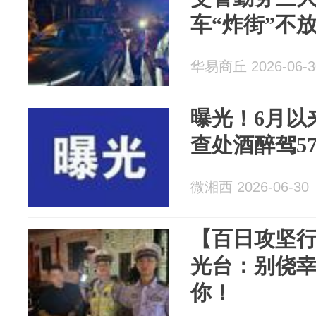
车“炸街”不
华易商丘 2026-06-3
曝光！6月以
查处酒醉驾5
微湘西 2026-06-30
【百日攻坚
光台：别侥
你！