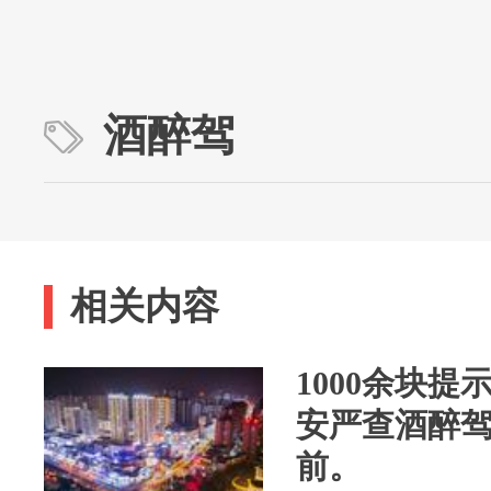
酒醉驾
相关内容
1000余块提
安严查酒醉
前。