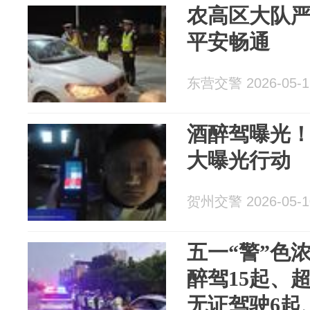
农高区大队严
平安畅通
东营交警 2026-05-1
酒醉驾曝光！
大曝光行动
贺州交警 2026-05-1
五一“警”色
醉驾15起、
无证驾驶6起