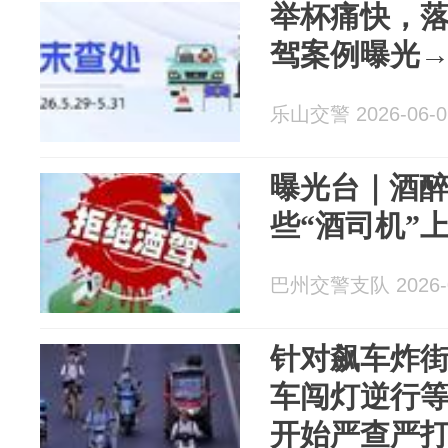
举杯痛快，
驾案例曝光
乐山交警 2026-06-0
曝光台｜酒醉
些“酒司机”
巴州交警支队 2026-0
针对飙车炸
车闯灯逆行
开始严查严