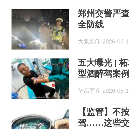
郑州交警严查
全防线
大象新闻 2026-06-1
五大曝光 |
型酒醉驾案
华易商丘 2026-06-1
【监管】不
驾……这些