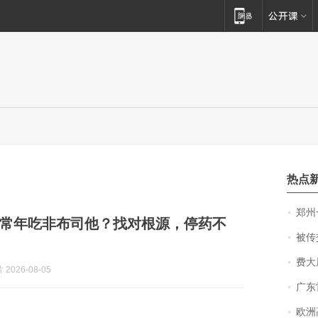
热点
郑州一汉堡店
常年吃非布司他？找对根源，停药不
被传交付严重超
费大厨
2026-08-05
广东雷州
欧洲