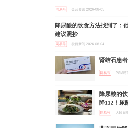
网易号
金台资讯 2026-08-05
降尿酸的饮食方法找到了：他
建议照抄
网易号
极目新闻 2026-08-04
肾结石患者
网易号
PSM药盾
降尿酸的饮
降112！
网易号
人民日报