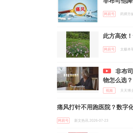
非布司他降
网易号
药师方健 
此方高效！
网易号
太极本草 
非布
物怎么选？
视频
天天博士讲
痛风打针不用跑医院？数字
网易号
新文热讯 2026-07-23