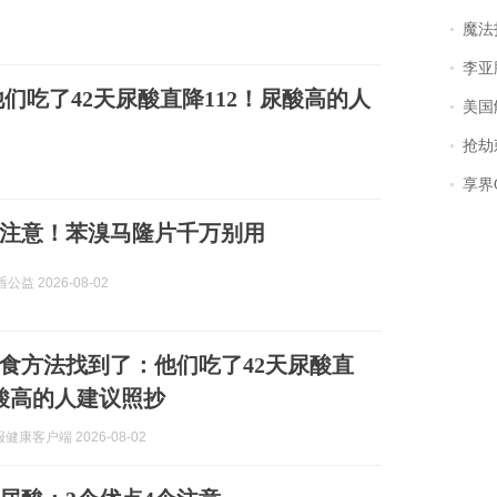
魔法打败魔
李亚鹏含泪感谢“
们吃了42天尿酸直降112！尿酸高的人
美国
抢劫刺死
享界
注意！苯溴马隆片千万别用
公益 2026-08-02
食方法找到了：他们吃了42天尿酸直
尿酸高的人建议照抄
健康客户端 2026-08-02