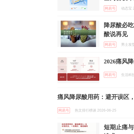
网易号
动态宝 2
降尿酸必吃
酸说再见
网易号
男士发型 
2026痛
网易号
生活科技日
痛风降尿酸用药：避开误区
网易号
热文排行榜谈 2026-06-25
短期止痛与