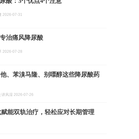
尿酸：3个优点4个注意
2026-07-31
专治痛风降尿酸
2026-07-28
司他、苯溴马隆、别嘌醇这些降尿酸药
风湿 2026-07-26
化赋能双轨治疗，轻松应对长期管理