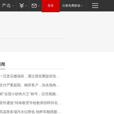
登录
注册免费邮箱
新闻
撤场前，通过朋友圈提前告知逐一退费，有顾客仅剩1元也全被退回，分文不少；顾客：言而有信，让人感动
期、糊弄客户，知名独角兽车企创始人回应：都没证据，将依法采取措施，“本人长期与美国交管局保持沟通，对方表示肯定”
“全国小炒肉大王”称号，仅凭视频评出？中国烹饪协会回应
通报“特殊教育学校教师招聘存在违规行为”：已启动问责程序 副校长被停职
高温致多瑙河水位降低 纳粹军舰残骸重见天日