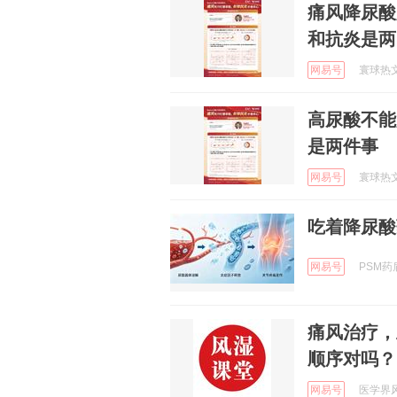
痛风降尿酸
和抗炎是两
网易号
寰球热文 
高尿酸不能
是两件事
网易号
寰球热文 
吃着降尿酸
网易号
PSM药盾
痛风治疗，
顺序对吗？
网易号
医学界风