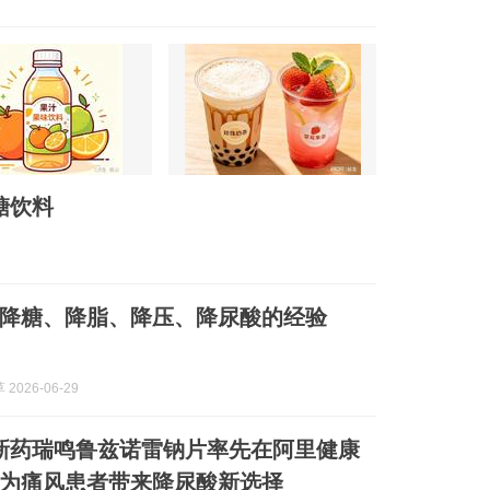
糖饮料
降糖、降脂、降压、降尿酸的经验
2026-06-29
新药瑞鸣鲁兹诺雷钠片率先在阿里健康
为痛风患者带来降尿酸新选择