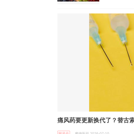
痛风药要更新换代了？替古索
网易号
摩熵医药 2026-07-10