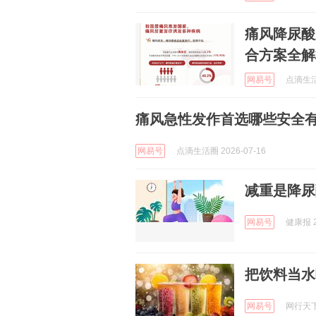
痛风降尿酸
合方案全解
网易号
点滴生活圈
痛风急性发作首选哪些安全
网易号
点滴生活圈 2026-07-16
减重是降尿
网易号
健康报 2
把饮料当水
网易号
网行天下 