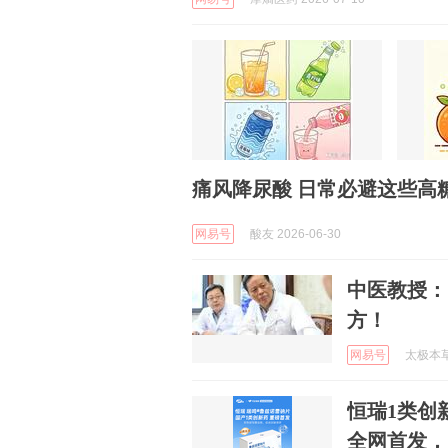
痛风降尿酸 日常必避这些高
网易号
酸友 2026-06-30
中医教授：
方！
网易号
太极本草 
恒瑞1类创
全网首发，