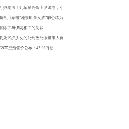
法！列车员高铁上发试卷，小朋友一秒静音，12306回应：列车员个人行为，不是铁路规定
地铁吐血女孩”胡心瑶为嫣然天使捐99999元：这份捐赠太沉重，尊重其捐赠意愿，个人向胡心瑶和她的病友之家各捐赠99999元
解除了与伊朗相关的制裁
19岁少女的死刑改死缓当事人自述：出狱11年间始终刻意躲避被害人家属
G9车型预售价公布：43.98万起