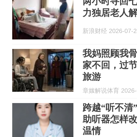
两小时寻回
力独居老人
新浪财经 2026-07-2
我妈照顾我骨
家不回，过
旅游
章媸解说体育 2026-0
跨越“听不清
助听器怎样
温情