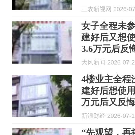
回一半费用
三农新视网 2026-07
女子全程未
建好后又想
3.6万元后
回一半费用
大风新闻 2026-07-2
信，驳回
4楼业主全程
建好后想使用
万元后又反
钱，法院判
新浪财经 2026-07-1
“先观望，再