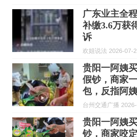
广东业主全
补缴3.6万
诉
欢姐说法 2026-07-2
贵阳一阿姨买
假钞，商家
包，反指阿
控，报警调
台州交通广播 2026-0
贵阳一阿姨
钞，商家咬