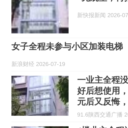
新快报新闻 2026-07
女子全程未参与小区加装电梯
新浪财经 2026-07-19
一业主全程
好后想使用，
元后又反悔
钱，法院判
91.6陕西交通广播 202