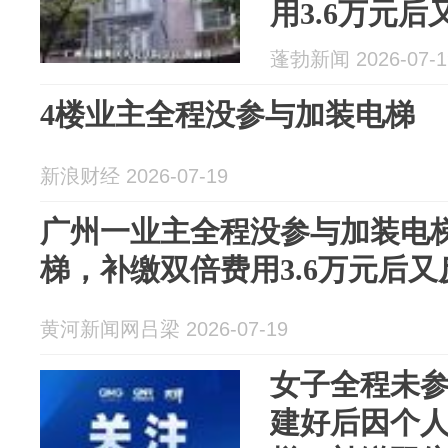
用3.6万元
主还钱，法
蓬勃新闻 2026-07-1
4楼业主全程没参与加装电梯
新浪财经 2026-07-19
广州一业主全程没参与加装电
梯，补缴双倍费用3.6万元后又
黄河新闻网吕梁 2026-07-19
女子全程未
建好后因个