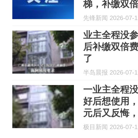
梯，补缴双倍
悔，要求其
先锋新闻 2026-07-1
用，法院判
业主全程没
后补缴双倍
了
半岛晨报 2026-07-1
一业主全程
好后想使用，
元后又反悔
钱，法院判
极目新闻 2026-07-1