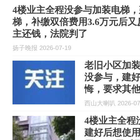
4楼业主全程没参与加装电梯
梯，补缴双倍费用3.6万元后
主还钱，法院判了
扬子晚报 2026-07-19
老旧小区加
没参与，建好
悔，要求其
了
西山大喇叭 2026-07
4楼业主全程
建好后想使