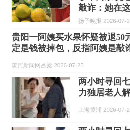
敲诈：她在
扬子晚报 2026-07-2
贵阳一阿姨买水果怀疑被退50
定是钱被掉包，反指阿姨是敲
黄河新闻网吕梁 2026-07-25
两小时寻回
力独居老人
上海黄浦 2026-07-2