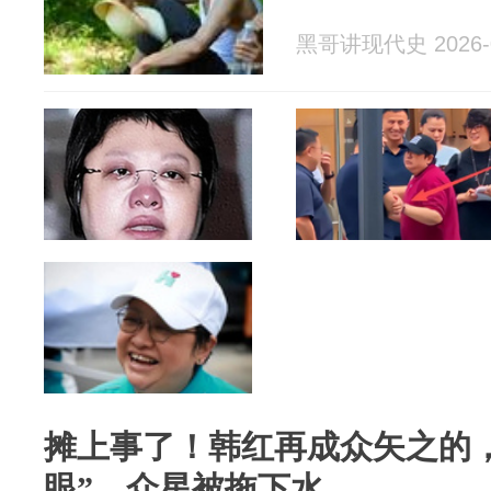
黑哥讲现代史 2026-0
摊上事了！韩红再成众矢之的
眼”，众星被拖下水