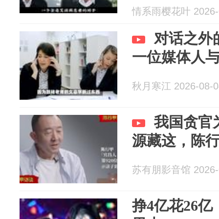
情系雨樱花叶 2026-0
对话之外
一位媒体人
秋月寒江 2026-08-0
我国贪官
源藏这，陈
苏有朋影音馆 2026-0
挣4亿花26