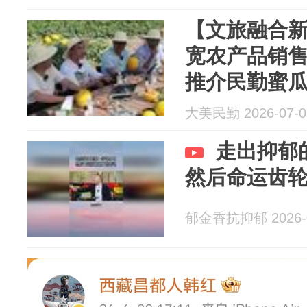
【文旅融合
宽农产品销售
推介民勤蜜
大美民勤 2026-07-0
走出抑郁
然后命运齿
郁金香抗抑郁 2026-0