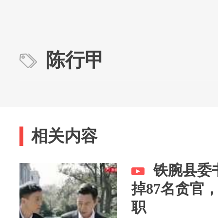
陈行甲
相关内容
铁腕县委
掉87名贪官
职