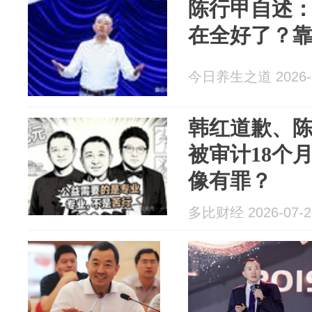
陈行甲自述
在全好了？
今日养生之道 2026-0
韩红道歉、
被审计18个
像有罪？
多比财经 2026-07-2