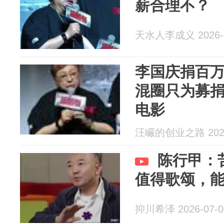
薪合理不？
天水人李成义 2026-0
李国庆捐百
混圈只为募
电影
汪巗的创业之路 2026
陈行甲：
值得歌颂，
抑川希泽 2026-07-0