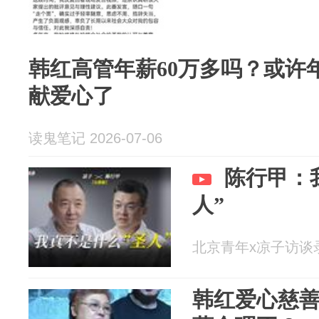
韩红高管年薪60万多吗？或许
献爱心了
读鬼笔记 2026-07-06
陈行甲：
人”
北京青年x凉子访谈录 2
韩红爱心慈善