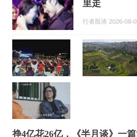
里走
行者殷涛 2026-08-0
挣4亿花26亿，《半月谈》一