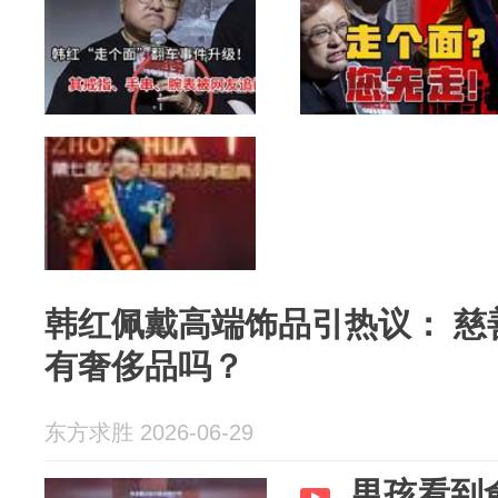
韩红佩戴高端饰品引热议： 慈
有奢侈品吗？
东方求胜 2026-06-29
男孩看到