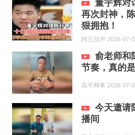
董宇辉对
再次封神，
狠拥抱！
阿兰回声 2026-07-0
俞老师和
节奏，真的
高平网事 2026-07-0
今天邀请
播间