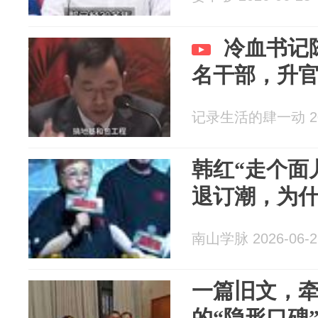
冷血书记
名干部，升
记录生活的肆一动 202
韩红“走个面
退订潮，为
南山学脉 2026-06-2
一篇旧文，
的“隐形口碑