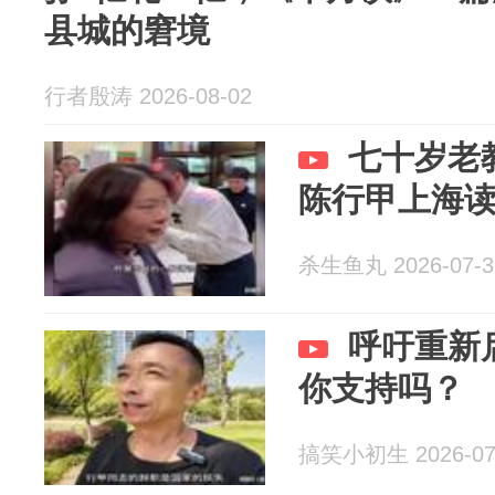
县城的窘境
行者殷涛 2026-08-02
七十岁老
陈行甲上海
杀生鱼丸 2026-07-3
呼吁重新
你支持吗？
搞笑小初生 2026-07