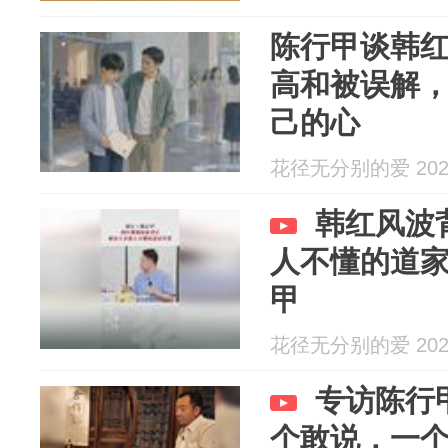
陈行甲谈韩红
高和被误解
己的心
花径无分别的爱 2026
韩红风波
人不懂的道家智
甲
花径无分别的爱 2026
专访陈行
个敢说，一