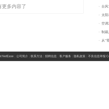
有更多内容了
台风“
太阳
空调
制裁
从“零风
t NetEase
|
公司简介
|
联系方法
|
招聘信息
|
客户服务
|
隐私政策
|
不良信息举报 Comp