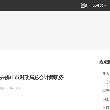
热点
费大厨
去佛山市财政局总会计师职务
广东雷州
 2026-05-19
享界
佛山一中学
台风“