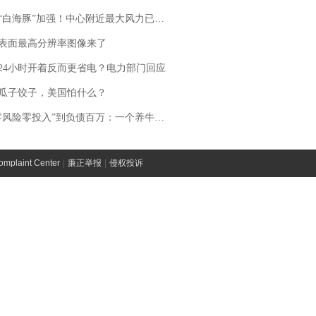
白海豚”加强！中心附近最大风力已达15级 最新研判
表面最高分辨率图像来了
24小时开着反而更省电？电力部门回应
瓜子饺子，美国怕什么？
险零投入”到负债百万：一个养牛项目崩盘后，谁该为农户的贷款买单丨红星调查
laint Center
|
廉正举报
|
侵权投诉