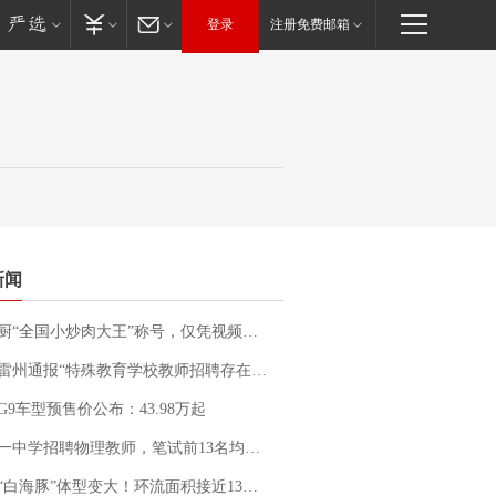
登录
注册免费邮箱
新闻
“全国小炒肉大王”称号，仅凭视频评出？中国烹饪协会回应
通报“特殊教育学校教师招聘存在违规行为”：已启动问责程序 副校长被停职
G9车型预售价公布：43.98万起
招聘物理教师，笔试前13名均遭淘汰？教育局：已叫停招聘，成立调查组全面核查
白海豚”体型变大！环流面积接近13个浙江那么大