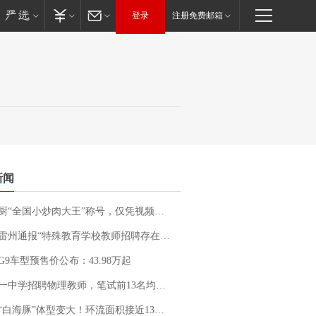
登录
注册免费邮箱
新闻
“全国小炒肉大王”称号，仅凭视频评出？中国烹饪协会回应
通报“特殊教育学校教师招聘存在违规行为”：已启动问责程序 副校长被停职
G9车型预售价公布：43.98万起
招聘物理教师，笔试前13名均遭淘汰？教育局：已叫停招聘，成立调查组全面核查
白海豚”体型变大！环流面积接近13个浙江那么大