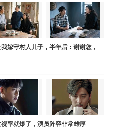
让我嫁守村人儿子，半年后：谢谢您，
收视率就爆了，演员阵容非常雄厚