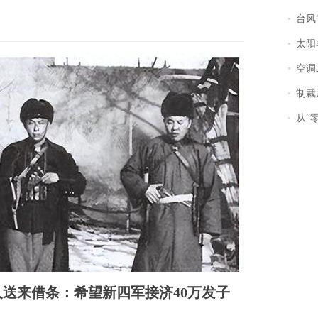
台风“
太阳
空调
制裁
从“零风
人送来借条：希望新四军接济40万发子