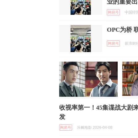
业的重要出
网易号
中国经营报
OPC为桥
网易号
新浪财经 
收视率第一！45集谍战大剧
发
网易号
乐枫电影 2026-04-08