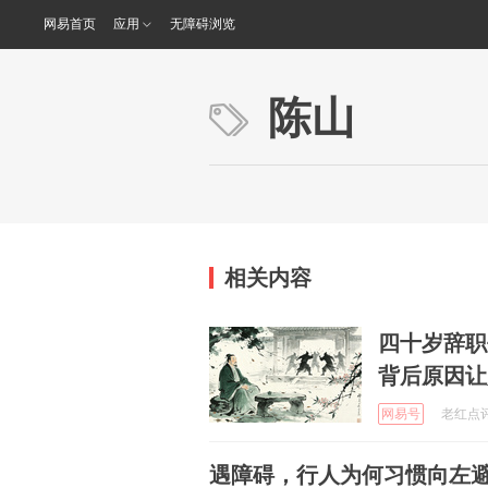
网易首页
应用
无障碍浏览
陈山
相关内容
四十岁辞职
背后原因让
网易号
老红点评社
遇障碍，行人为何习惯向左