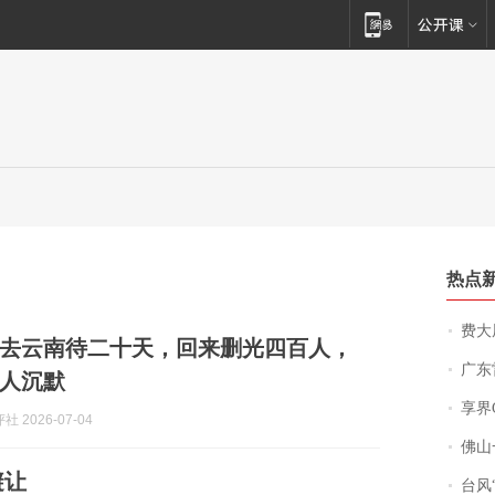
热点
费大厨
去云南待二十天，回来删光四百人，
广东雷州
人沉默
享界
 2026-07-04
佛山一中学
避让
台风“