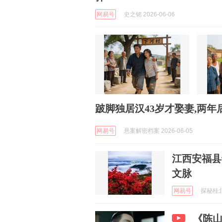
网易号
史之铭 2026-06-06
跛脚独居汉43岁才娶妻,两
网易号
悬案解密档案 2026-06-05
江西安福县
文脉
网易号
探秘桂北 
《陈