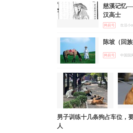
慈溪记忆—
汉高士
网易号
生活小ok
陈坡（回族
网易号
中国国风网
男子训练十几条狗占车位，
人