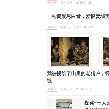
网易号
真实故事汇 2026-04-25
一枕黄粱尽白骨，爱恨焚城
网易号
林林说历史呀 2026-04-21
我被拐给了山里的老猎户，
钱
网易号
荔枝人物记 2026-04-13
探路“一人