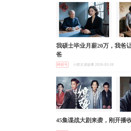
我硕士毕业月薪20万，我爸
爸
网易号
小郡主讲故事 2026-03-26
45集谍战大剧来袭，刚开播