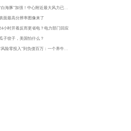
白海豚”加强！中心附近最大风力已达15级 最新研判
表面最高分辨率图像来了
24小时开着反而更省电？电力部门回应
瓜子饺子，美国怕什么？
险零投入”到负债百万：一个养牛项目崩盘后，谁该为农户的贷款买单丨红星调查