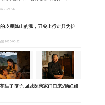
 2026-06-01
国的皮囊陈山的魂，刀尖上行走只为护
 2026-05-22
村花生了孩子,回城探亲家门口来5辆红旗