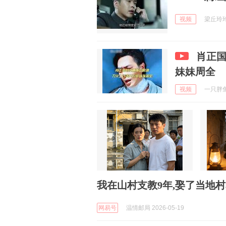
视频
梁丘玲玲w
肖正
妹妹周全
视频
一只胖鱼酱
我在山村支教9年,娶了当地
网易号
温情邮局 2026-05-19