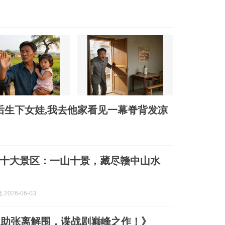
年后生下女娃,我去他家看见一幕脊背发凉
十大景区：一山十景，藏尽赣中山水
2026-06-03
山助张离解围，谍战剧巅峰之作！》