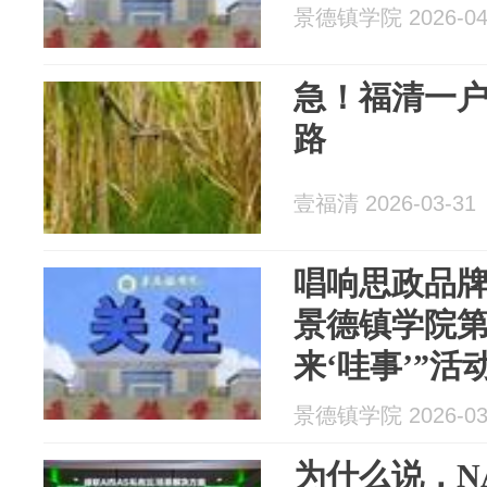
景德镇学院 2026-04
急！福清一户
路
壹福清 2026-03-31
唱响思政品牌
景德镇学院第
来‘哇事’”
效
景德镇学院 2026-03
为什么说，N