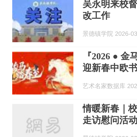
吴永明来校督
改工作
景德镇学院 2026-03
『2026 ●
迎新春中欧
艺术名家数据库 2026
情暖新春｜
走访慰问活