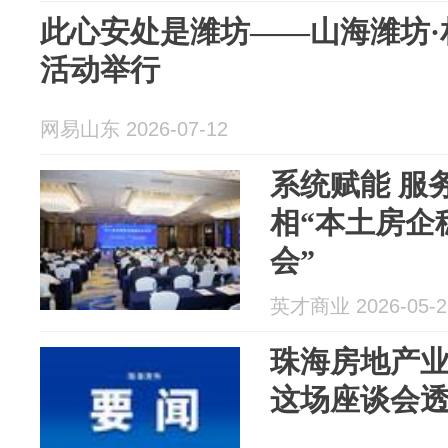
此心安处是潍坊——山海潍坊·
活动举行
网易山东 2026-07-12
系统赋能 服
相“本土房企
会”
英才商业 2026-05-2
珠海房地产
这场座谈会