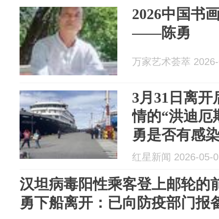
2026中国
——陈勇
万家艺术荟萃 2026-0
3月31日离
情的“洪迪厄
勇是否有感
心通报：阴
红星新闻 2026-05-0
汉坦病毒阳性乘客登上邮轮的
勇下船离开：已向防疫部门报