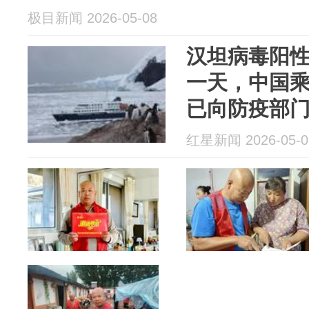
极目新闻 2026-05-08
汉坦病毒阳
一天，中国
已向防疫部
离
红星新闻 2026-05-0