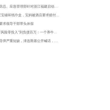
总、应急管理部针对浙江福建启动防汛防台风四级应急响应
坏纸巾盒，宝妈被酒店要求赔付924元！三亚一酒店回复：骨瓷定制！网友一查价格，吵翻了
要求领导干部带头休假
险零投入”到负债百万：一个养牛项目崩盘后，谁该为农户的贷款买单丨红星调查
弹严重短缺，泽连斯基公开喊话，乌克兰失去导弹拦截能力？