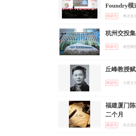
Foundry
网易号
粤语音乐喷
杭州交投集
网易号
睿思网官方
丘峰教授赋
网易号
大爱文传 
福建厦门陈
二个月
网易号
有态度的网