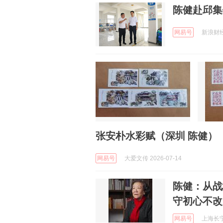
陈健赴邱集
网易号
新浪财经 
张安朴水彩赋（深圳 陈健）
网易号
大爱文传 2026-07-14
陈健：从战
守初心不改
网易号
上海长宁 