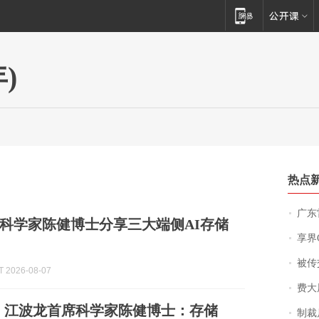
)
热点
广东雷州
科学家陈健博士分享三大端侧AI存储
享界
被传交付严重超
 2026-08-07
费大厨
026｜江波龙首席科学家陈健博士：存储
制裁