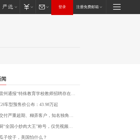
登录
注册免费邮箱
新闻
通报“特殊教育学校教师招聘存在违规行为”：已启动问责程序 副校长被停职
G9车型预售价公布：43.98万起
期、糊弄客户，知名独角兽车企创始人回应：都没证据，将依法采取措施，“本人长期与美国交管局保持沟通，对方表示肯定”
“全国小炒肉大王”称号，仅凭视频评出？中国烹饪协会回应
瓜子饺子，美国怕什么？