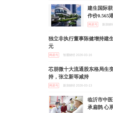
建生国际获
作价0.565
网易号
新浪财经 
独立非执行董事陈健增持建生国际(
元
网易号
智通财经 2026-03-16
芯朋微十大流通股东格局生
持，张立新等减持
网易号
新浪财经 2026-03-13
临沂市中医
承扁鹊 心