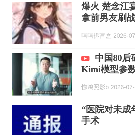
爆火 楚念江
拿前男友刷
嘻嘻拆盲盒 2026-07
中国80
Kimi模型参
惊鸿照影b 2026-07-
“医院对未成
手术