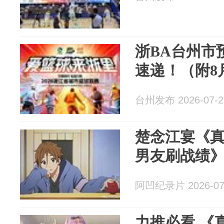
浙BA台州市
速递！（附8
台州发布 2026-07-2
楚念江宴《
男友刷战绩
阿凹纪录片 2026-07
力推必看 《