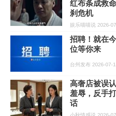
红布条成救
刹危机
娱乐喵喵说 2026-07
招聘！就在
位等你来
台州发布 2026-07-1
高奢店被误
羞辱，反手
话
小秋情感说 2026-07