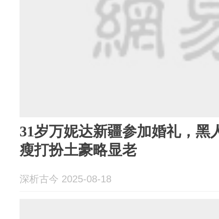
31岁万妮达新疆参加婚礼，黑
瘦打扮土豪略显老
深析古今 2025-08-18