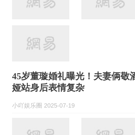
45岁董璇婚礼曝光！夫妻俩敬
娅站身后表情复杂
小吖娱乐圈 2025-07-19