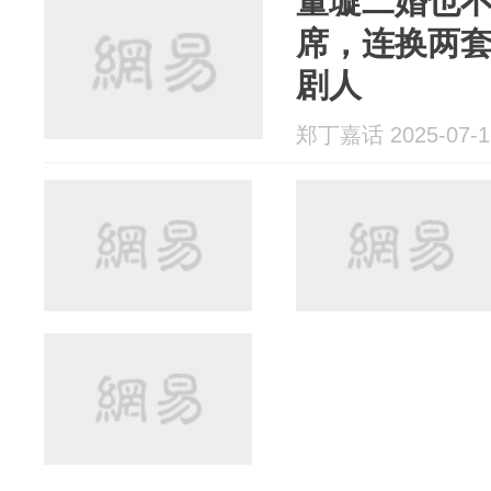
董璇二婚也
席，连换两
剧人
郑丁嘉话 2025-07-1