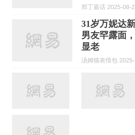
郑丁嘉话 2025-08-2
31岁万妮达
男友罕露面
显老
汤姆猫表情包 2025-0