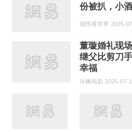
份被扒，小
领悟看世界 2025-07
董璇婚礼现
继父比剪刀
幸福
乐枫电影 2025-07-1