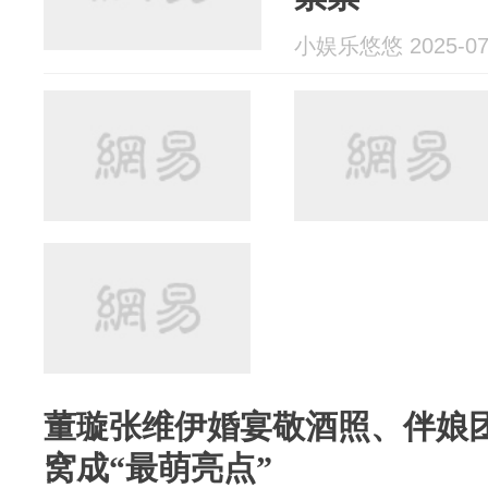
小娱乐悠悠 2025-07
董璇张维伊婚宴敬酒照、伴娘
窝成“最萌亮点”