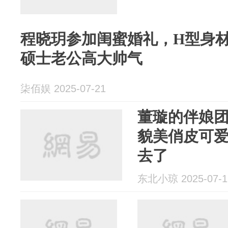
程晓玥参加闺蜜婚礼，H型身
硕士老公高大帅气
柒佰娱 2025-07-21
董璇的伴娘
貌美俏皮可
去了
东北小琼 2025-07-1