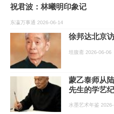
祝君波：林曦明印象记
东瀛万事通 2026-06-14
徐邦达北京
坦腹斋 2026-06-06
蒙乙泰师从
先生的学艺
水墨艺术年鉴 2026-0