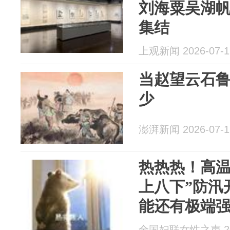
刘海粟吴湖
集结
上观新闻 2026-07-1
当赵望云石鲁
少
澎湃新闻 2026-07-1
热热热！高温
上八下”防汛
能还有极端强
观影！定好
全国妇联女性之声 202