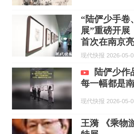
“陆俨少手卷
展”重磅开展
首次在南京
现代快报 2026-05-0
陆俨少作
每一幅都是
现代快报 2026-05-0
王漪 《乘物游