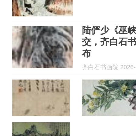
陆俨少《巫峡清
交，齐白石
布
齐白石书画院 2026-0