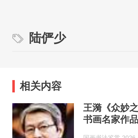
陆俨少
相关内容
王漪《众妙
书画名家作
国画书法鉴赏 2026-0