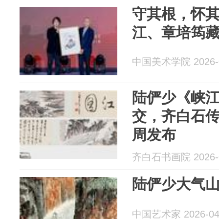
守其根，怀
江、章培筠
中国美术学院 2026-0
陆俨少《峡江
交，齐白石
周发布
齐白石书画院 2026-0
陆俨少大气山
中国艺术家 2026-04