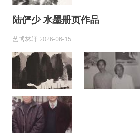
陆俨少 水墨册页作品
艺博林轩 2026-06-15