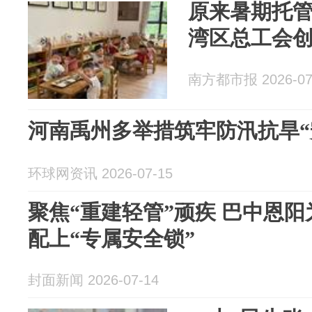
原来暑期托
湾区总工会
南方都市报 2026-07
河南禹州多举措筑牢防汛抗旱“
环球网资讯 2026-07-15
聚焦“重建轻管”顽疾 巴中恩
配上“专属安全锁”
封面新闻 2026-07-14