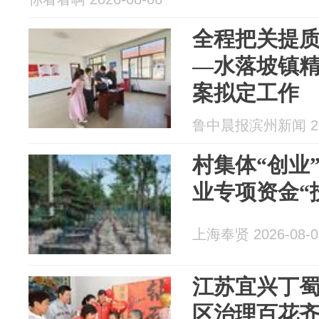
全程把关提质
—水落坡镇
案拟定工作
鲁中晨报滨州新闻 202
村集体“创业
业专项资金“
上海奉贤 2026-08-0
江苏宜兴丁
区治理百花