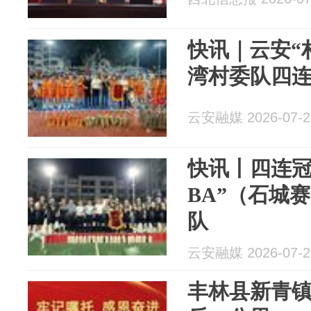
快讯｜云安“
湾村委队四
云安融媒 2026-07-2
快讯丨四连冠
BA”（石城
队
云安融媒 2026-07-2
丰林县新青镇