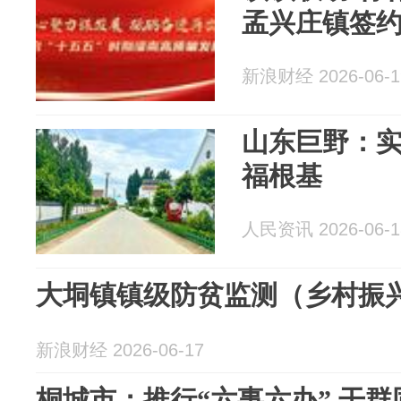
孟兴庄镇签
新浪财经 2026-06-1
山东巨野：
福根基
人民资讯 2026-06-1
大垌镇镇级防贫监测（乡村振
新浪财经 2026-06-17
桐城市：推行“六事六办” 干