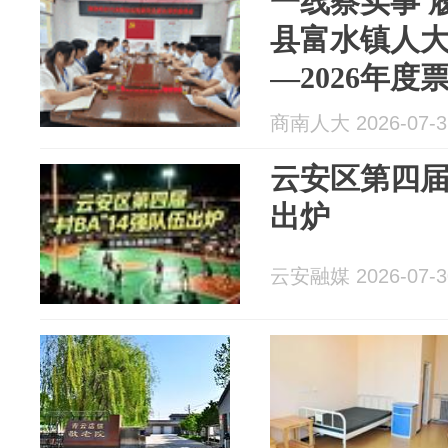
一线察实事 
县富水镇人大
—2026年
项视察
商南人大 2026-07-3
云安区第四届“
出炉
云安融媒 2026-07-3