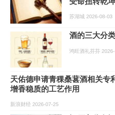
受命扭转乾
苏湖城 2026-08-03
酒的三大分
鸿旺酒礼芬芬 2026-0
天佑德申请青稞桑葚酒相关专
增香稳质的工艺作用
新浪财经 2026-07-25