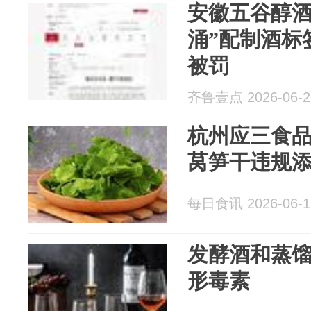
安徽五谷醇酒
涌”配制酒标
被罚
齐鲁壹点 2026-06-2
杭州应三食品
莴笋干违规
每日食讯 2026-06-1
发酵酒和蒸
形毒素