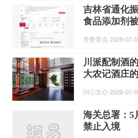
吉林省通化
食品添加剂被罚
齐鲁壹点 2026-07-0
川派配制酒的
大农记酒庄
问心文心 2026-07-0
海关总署：5
禁止入境