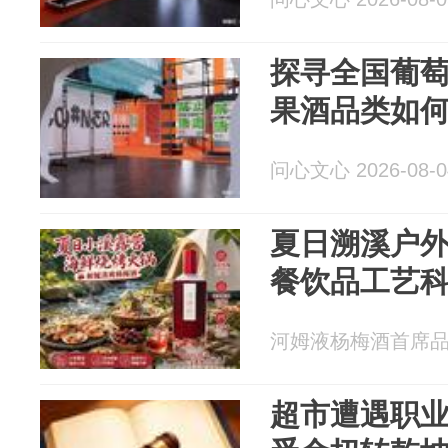
探寻全国葡
果酒品类如
问心文心 2026-08-0
夏日溯溪户
餐饮品工艺
河姆液杨梅酒首席品鉴官
超市遭遇职