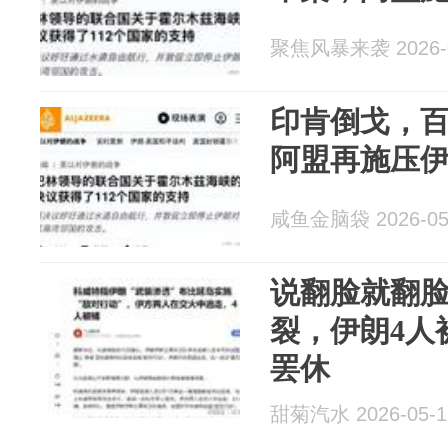
聚焦风暴来袭 2026-0
印肯倒戈，
阿盟再施压
咸鱼金脑袋 2026-05
说翻脸就翻
裂，伊朗4人
罢休
甜菊汽水 2026-05-1