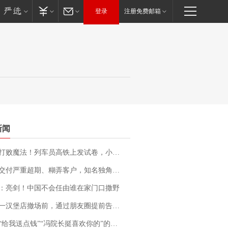
登录
注册免费邮箱
新闻
法！列车员高铁上发试卷，小朋友一秒静音，12306回应：列车员个人行为，不是铁路规定
期、糊弄客户，知名独角兽车企创始人回应：都没证据，将依法采取措施，“本人长期与美国交管局保持沟通，对方表示肯定”
：亮剑！中国不会任由谁在家门口撒野
撤场前，通过朋友圈提前告知逐一退费，有顾客仅剩1元也全被退回，分文不少；顾客：言而有信，让人感动
送点钱”“冯院长挺喜欢你的”的执行局局长被停职，被骚扰的当事人还有问题待解决