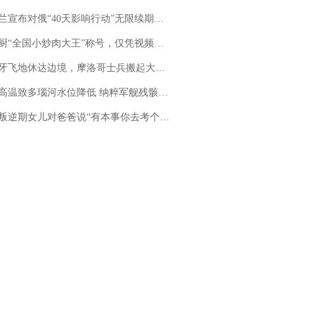
布对俄“40天影响行动”无限续期，7月两国对轰数据均创纪录
“全国小炒肉大王”称号，仅凭视频评出？中国烹饪协会回应
休达边境，摩洛哥士兵搬起大石块投向移民引争议，此前一天内数万人从摩洛哥涌入西班牙
高温致多瑙河水位降低 纳粹军舰残骸重见天日
儿对爸爸说“有本事你去考个研究生”，44岁职场“老登”一战上岸“985”；父亲坦言拒绝空想，常年保持每月读6本书的习惯