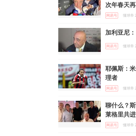
次年春天再
网易号
懂球帝 2
加利亚尼：
网易号
懂球帝 2
耶佩斯：米
理者
网易号
懂球帝 2
聊什么？斯
莱格里共进
网易号
懂球帝 2