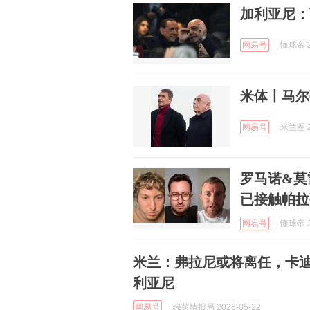
加利亚尼：
网易号
懂球帝 2
米体丨马尔
网易号
米兰圈 2
罗马诺&莫
已接触帕拉
网易号
懂球帝 2
米兰：弗拉尼或将离任，卡
利亚尼
网易号
绿茵情报局 2026-05-22