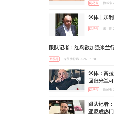
网易号
懂球帝 2
米体丨加利
网易号
米兰圈 2
跟队记者：红鸟欲加强米兰
网易号
绿茵情报局 2026-05-20
米体：富拉
回归米兰可
网易号
懂球帝 2
跟队记者：
亚尼成热门