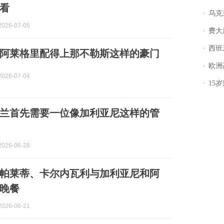
看
乌克兰宣
026-07-05
费大厨
西班牙飞地
阿莱格里配得上那不勒斯这样的豪门
欧洲
026-07-04
15岁叛逆期女
兰首先需要一位像加利亚尼这样的管
026-06-28
帕莱蒂、卡尔内瓦利与加利亚尼和阿
晚餐
026-06-21