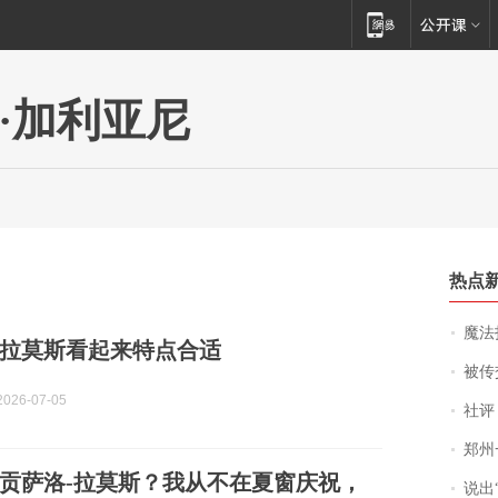
·加利亚尼
热点
魔法打败魔
拉莫斯看起来特点合适
被传交付严重超
026-07-05
社评
郑州一汉堡店
贡萨洛-拉莫斯？我从不在夏窗庆祝，
说出“给我