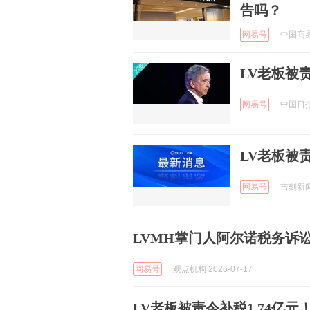
告吗？
网易号
中国商界杂
LV老板被责
网易号
中国日报 
LV老板被责
网易号
吉刻新闻 
LVMH掌门人阿尔诺税务诉讼
网易号
观点机构 2026-07-17
LV老板被责令补税1.74亿元