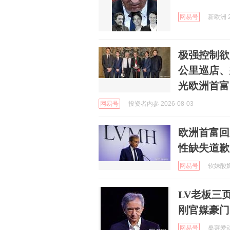
网易号
新欧洲 2
极强控制欲
公里巡店、
光欧洲首富
网易号
投资者内参 2026-08-03
欧洲首富回
性缺失道歉
网易号
软妹酸奶 
LV老板三
刚官媒豪门
网易号
桑葚爱动画