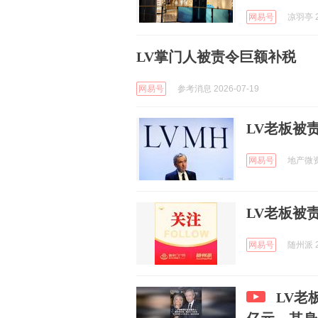
网易号
凉羽亭 2
LV掌门人被责令巨额补税
网易号
参考消息 2026-07-19
LV老板被责
网易号
地产微资讯
LV老板被责
网易号
随州派 2
LV老