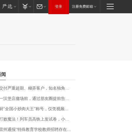
登录
注册免费邮箱
新闻
期、糊弄客户，知名独角兽车企创始人回应：都没证据，将依法采取措施，“本人长期与美国交管局保持沟通，对方表示肯定”
撤场前，通过朋友圈提前告知逐一退费，有顾客仅剩1元也全被退回，分文不少；顾客：言而有信，让人感动
“全国小炒肉大王”称号，仅凭视频评出？中国烹饪协会回应
法！列车员高铁上发试卷，小朋友一秒静音，12306回应：列车员个人行为，不是铁路规定
通报“特殊教育学校教师招聘存在违规行为”：已启动问责程序 副校长被停职