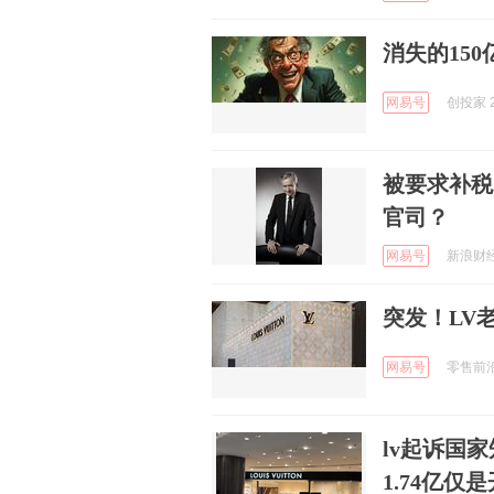
消失的15
网易号
创投家 2
被要求补税
官司？
网易号
新浪财经 
突发！LV老
网易号
零售前沿社
lv起诉国
1.74亿仅