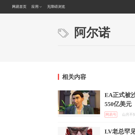
网易首页
应用
无障碍浏览
阿尔诺
相关内容
EA正式被
550亿美元
网易号
山月不知2
LV老总罕