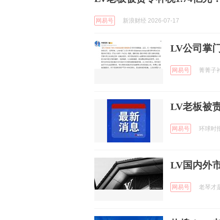
网易号
新浪财经 2026-07-17
LV公司掌
网易号
菁菁子衿 
LV老板被
网易号
环球时报国
LV国内外
网易号
老琴才是我