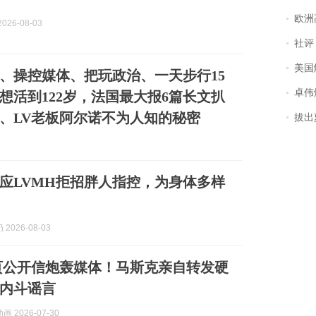
欧洲
026-08-03
社评
美国
、操控媒体、把玩政治、一天步行15
卓伟爆
想活到122岁，法国最大报6篇长文扒
、LV老板阿尔诺不为人知的秘密
拔出萝
应LVMH拒招胖人指控，为身体多样
2026-08-03
页公开信炮轰媒体！马斯克亲自转发硬
内斗谣言
 2026-07-30