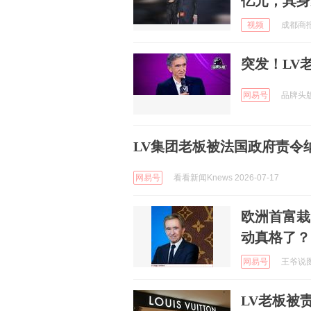
亿元，其身
视频
成都商报 
突发！LV老
网易号
品牌头版 
LV集团老板被法国政府责令纳
网易号
看看新闻Knews 2026-07-17
欧洲首富栽
动真格了？
网易号
王爷说图表
LV老板被