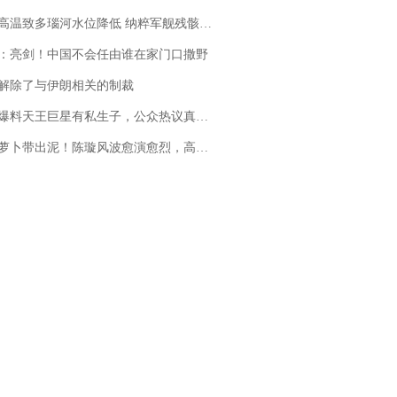
高温致多瑙河水位降低 纳粹军舰残骸重见天日
：亮剑！中国不会任由谁在家门口撒野
解除了与伊朗相关的制裁
料天王巨星有私生子，公众热议真假难辨，实锤何时到来？
卜带出泥！陈璇风波愈演愈烈，高晓松、张铁林也被“揪出”