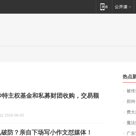
热点
被传交付严重超
沙特主权基金和私募财团收购，交易额
郑州一汉堡店
费大厨
 2026-08-05
魔法打败魔
见破防？亲自下场写小作文怼媒体！
广东雷州