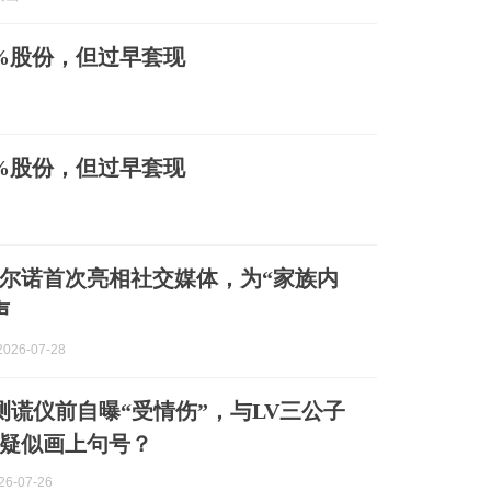
0%股份，但过早套现
0%股份，但过早套现
尔诺首次亮相社交媒体，为“家族内
声
026-07-28
isa测谎仪前自曝“受情伤”，与LV三公子
疑似画上句号？
6-07-26