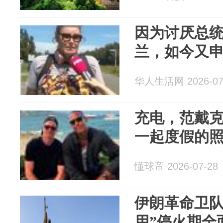
因为讨厌总
兰，如今又
华人生活网 2026-07
充电，范戴
一起度假的
懂球帝 2026-07-28
伊朗革命卫队
用”停火期全