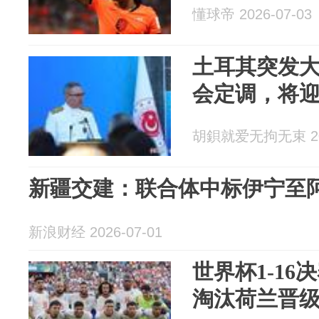
懂球帝 2026-07-03
土耳其突发
会定调，将
胡鋇就爱无拘无束 202
新疆交建：联合体中标伊宁至阿克
新浪财经 2026-07-01
世界杯1-16
淘汰荷兰晋