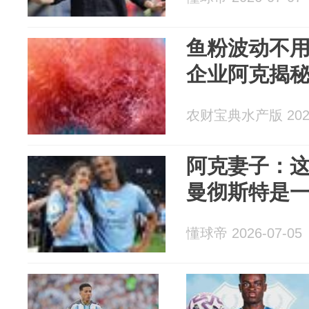
鱼粉波动不
企业阿克揭
农财宝典水产版 2026
阿克妻子：
曼彻斯特是
懂球帝 2026-07-05