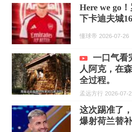
Here we 
下卡迪夫城1
懂球帝 2026-07-26
一口气看
人阿克，在
全过程。
孟远方行 2026-07-2
这次踢准了
爆射荷兰替