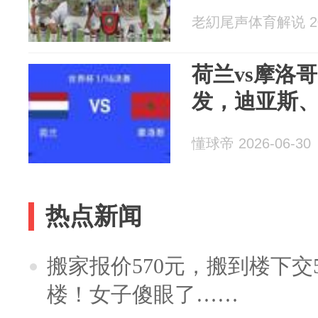
老糿尾声体育解说 202
荷兰vs摩洛
发，迪亚斯
懂球帝 2026-06-30
热点新闻
搬家报价570元，搬到楼下交5
楼！女子傻眼了……