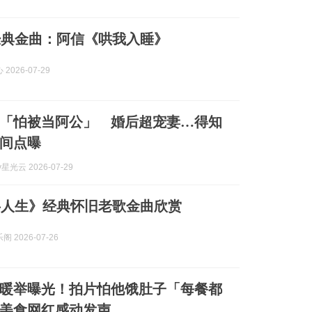
经典金曲：阿信《哄我入睡》
2026-07-29
「怕被当阿公」 婚后超宠妻…得知
间点曝
y星光云 2026-07-29
半人生》经典怀旧老歌金曲欣赏
 2026-07-26
暖举曝光！拍片怕他饿肚子「每餐都
美食网红感动发声