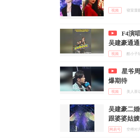
视频
寝室显眼包
F4演
吴建豪通通
视频
酷小子玩体
星爷
爆期待
视频
美人茶话会
吴建豪二婚
跟婆婆姑嫂
网易号
空樽对月花