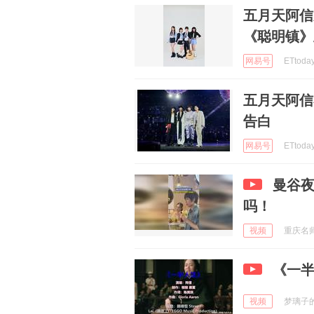
五月天阿
《聪明镇》
网易号
ETtoda
五月天阿信
告白
网易号
ETtoda
曼谷夜
吗！
视频
重庆名师在
《一
视频
梦璃子的汽