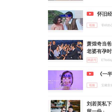
怀旧
视频
零碎的心 
萧煌奇当爸
老婆有孕时
网易号
ETtoda
《一
视频
宝藏音乐阁
刘若英私下
留一份」 