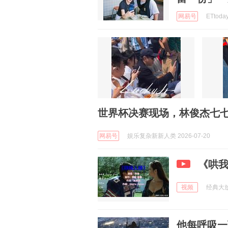
网易号
ETtoda
世界杯决赛现场，林俊杰七
网易号
娱乐复杂新新人类 2026-07-20
《哄
视频
经典大放送
他每呼吸一