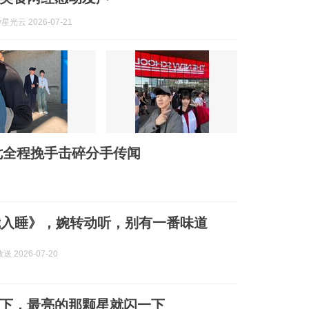
y星光云 2026-07-21
七全程挽手击碎分手传闻
我入睡》，婉转动听，别有一番味道
 2026-07-20
下，最亮的那颗星就闪一下