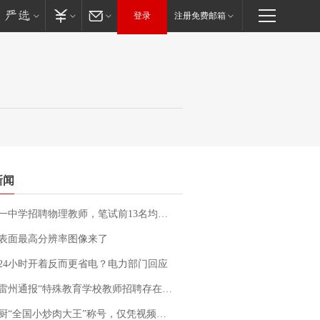
登录
注册免费邮箱
新闻
招聘物理教师，笔试前13名均遭淘汰？教育局：已叫停招聘，成立调查组全面核查
表面最高分辨率图像来了
24小时开着反而更省电？电力部门回应
通报“特殊教育学校教师招聘存在违规行为”：已启动问责程序 副校长被停职
“全国小炒肉大王”称号，仅凭视频评出？中国烹饪协会回应