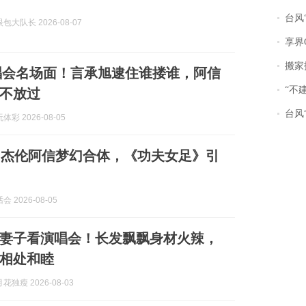
台风“
大队长 2026-08-07
享界
搬家报
唱会名场面！言承旭逮住谁搂谁，阿信
“不
不放过
台风“
彩 2026-08-05
周杰伦阿信梦幻合体，《功夫女足》引
 2026-08-05
妻子看演唱会！长发飘飘身材火辣，
相处和睦
独瘦 2026-08-03