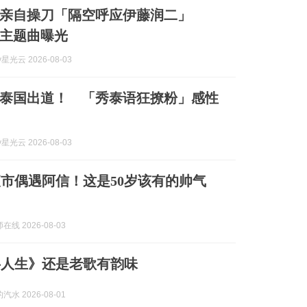
信亲自操刀「隔空呼应伊藤润二」
主题曲曝光
y星光云 2026-08-03
泰国出道！ 「秀泰语狂撩粉」感性
y星光云 2026-08-03
市偶遇阿信！这是50岁该有的帅气
线 2026-08-03
半人生》还是老歌有韵味
水 2026-08-01