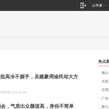
热点
佛山一中学
被批高冷不握手，吴建豪周渝民却大方
太阳
空调
阿嗵 2026-08-08
广东雷州
唱会，气质出众颜值高，身份不简单
费大厨