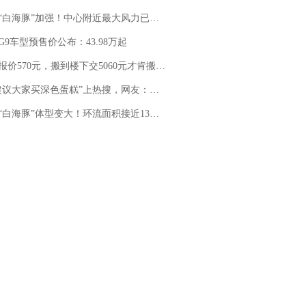
白海豚”加强！中心附近最大风力已达15级 最新研判
G9车型预售价公布：43.98万起
价570元，搬到楼下交5060元才肯搬上楼！女子傻眼了……
建议大家买深色蛋糕”上热搜，网友：天塌了！
白海豚”体型变大！环流面积接近13个浙江那么大