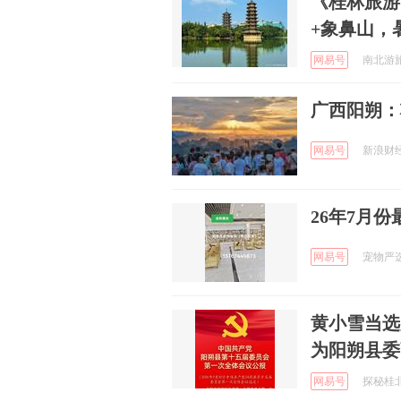
《桂林旅游
+象鼻山，
网易号
南北游旅游
广西阳朔：
网易号
新浪财经 
26年7月
网易号
宠物严选中
黄小雪当选
为阳朔县委
网易号
探秘桂北 