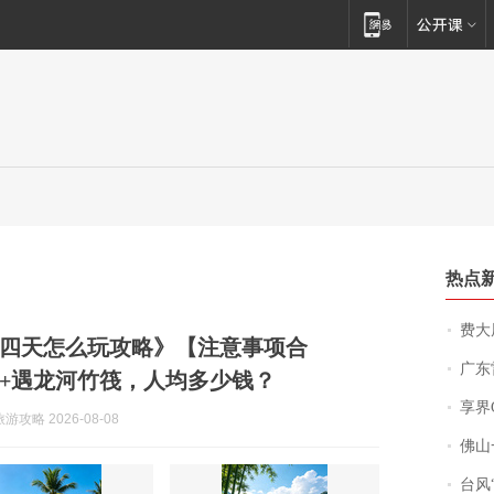
热点
费大厨
四天怎么玩攻略》【注意事项合
广东雷州
+遇龙河竹筏，人均多少钱？
享界
攻略 2026-08-08
佛山一中学
台风“