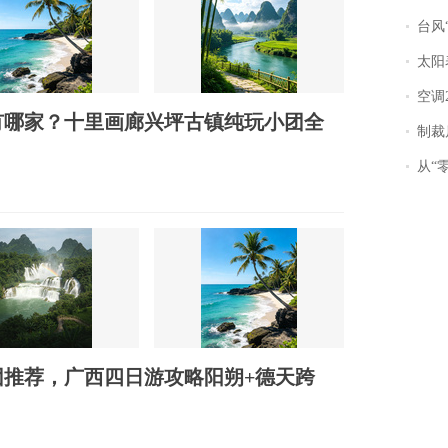
台风“
太阳
空调
有哪家？十里画廊兴坪古镇纯玩小团全
制裁
从“零风
推荐，广西四日游攻略阳朔+德天跨