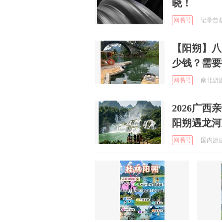
晓！
网易号
记录曾叔的
【阳朔】八
少钱？需要
网易号
南北游旅游
2026广
阳朔遇龙河
网易号
国内旅游资