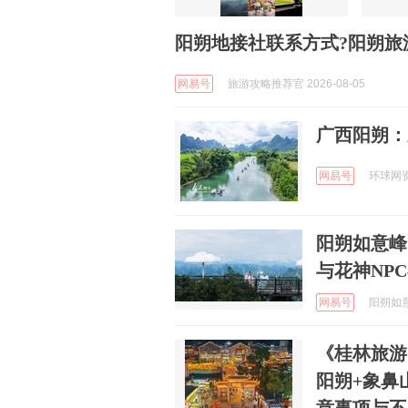
阳朔地接社联系方式?阳朔旅
网易号
旅游攻略推荐官 2026-08-05
广西阳朔：
网易号
环球网资讯
阳朔如意峰
与花神NP
网易号
阳朔如意
《桂林旅游
阳朔+象鼻