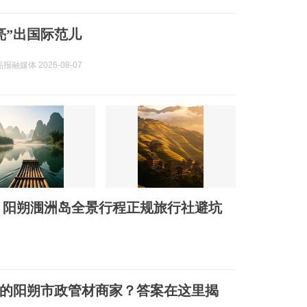
亮”出国际范儿
融媒体 2026-08-07
？阳朔涠洲岛全景行程正规旅行社避坑
的阳朔市政管材商家？答案在这里揭