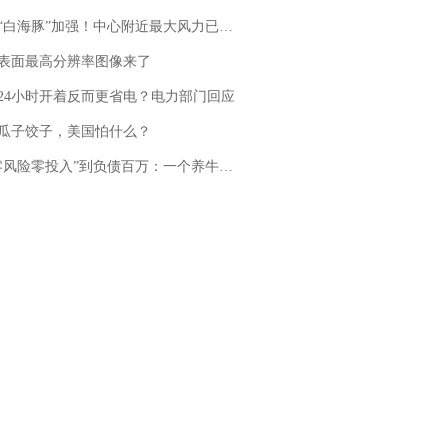
白海豚”加强！中心附近最大风力已达15级 最新研判
表面最高分辨率图像来了
24小时开着反而更省电？电力部门回应
瓜子饺子，美国怕什么？
险零投入”到负债百万：一个养牛项目崩盘后，谁该为农户的贷款买单丨红星调查