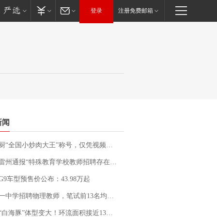
登录
注册免费邮箱
新闻
“全国小炒肉大王”称号，仅凭视频评出？中国烹饪协会回应
通报“特殊教育学校教师招聘存在违规行为”：已启动问责程序 副校长被停职
G9车型预售价公布：43.98万起
招聘物理教师，笔试前13名均遭淘汰？教育局：已叫停招聘，成立调查组全面核查
白海豚”体型变大！环流面积接近13个浙江那么大