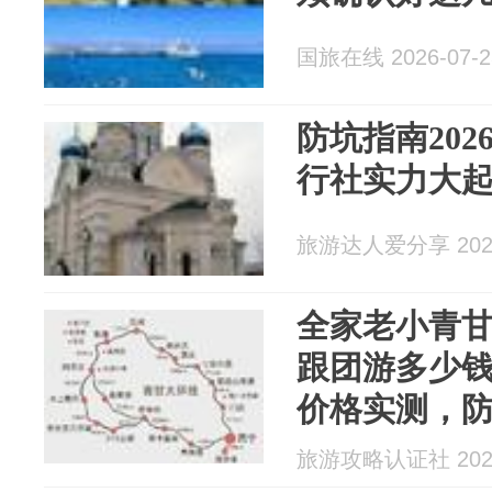
国旅在线 2026-07-2
防坑指南202
行社实力大
旅游达人爱分享 2026
全家老小青
跟团游多少
价格实测，
力。
旅游攻略认证社 2026