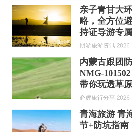
亲子青甘大环
略，全方位避
持证导游专
朋游旅游资讯 2026-0
内蒙古跟团防
NMG-101
带你玩透草
必辉旅行分享 2026-0
青海旅游 青
节+防坑指南