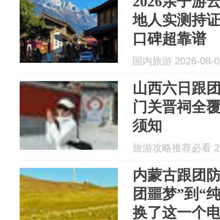
2026亲子
地人实测持
口碑超靠谱
国内旅游 2026-08-0
山西六日跟
门关晋祠全
须知
旅游攻略推荐必看 202
内蒙古跟团防
团噩梦”到“
换了这一个