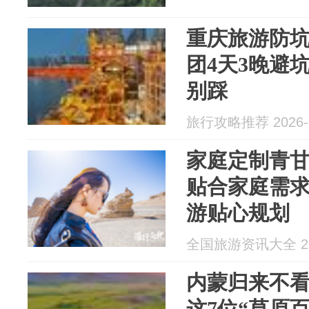
重庆旅游防
团4天3晚避
别踩
旅行攻略推荐 2026-0
家庭定制青
贴合家庭需求
游贴心规划
全国旅游资讯大全 202
内蒙归来不
这7位“草原