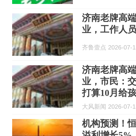
济南老牌高
业，工作人
齐鲁壹点 2026-07-1
济南老牌高
业，市民：交了
打算10月给
寻场地；工
大风新闻 2026-07-1
30多万元的
机构预测！
溢利增长5%