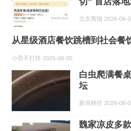
切” 首店落
北京商报 2026-08-0
从星级酒店餐饮跳槽到社会餐
小乔不打烊 2026-08-05
白虫爬满餐
坛
新浪财经 2026-08-0
魏家凉皮多