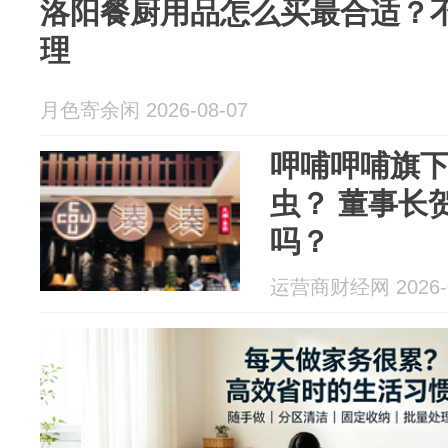
洛阳餐厨用品怎么买最合适？
理
月色寄余闲 2026-08-07
呷哺呷哺旗
虫？ 董事长
吗？
运营商财经网 2026-0