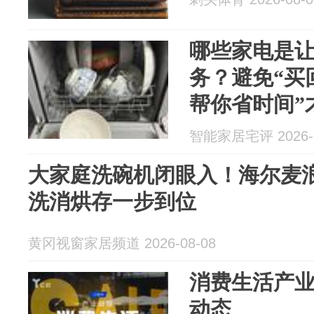
哪些家电是
务？避免“买
帮你省时间”
智能家居宅评 2026-0
大家庭洗碗机闭眼入！海尔麦浪W50
洗消烘存一步到位
黄冈视窗家居频道 2026-08-08
消费生活产业日报
动态