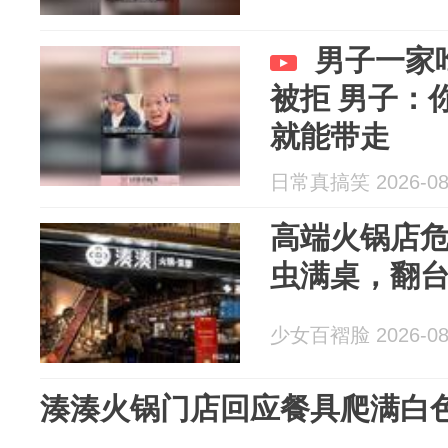
男子一家
被拒 男子：
就能带走
日常真搞笑 2026-08
高端火锅店危
虫满桌，翻台率
少女百褶脸 2026-08
湊湊火锅门店回应餐具爬满白