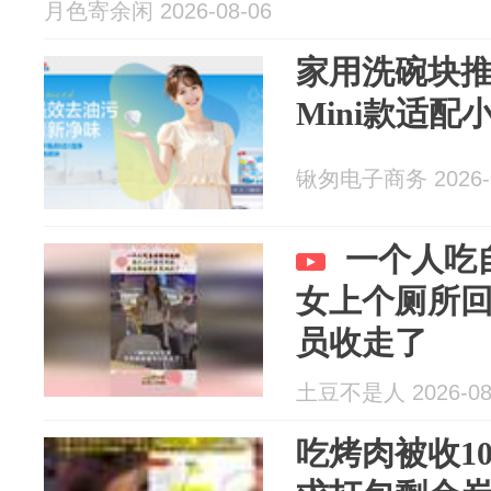
月色寄余闲 2026-08-06
家用洗碗块
Mini款适配
锹匆电子商务 2026-0
一个人吃
女上个厕所
员收走了
土豆不是人 2026-08
吃烤肉被收1