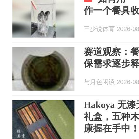
作一个餐具
三少说体育 2026-08
赛道观察：
保需求逐步
与月色闲谈 2026-08
Hakoya 
礼盒，五种
康握在手中