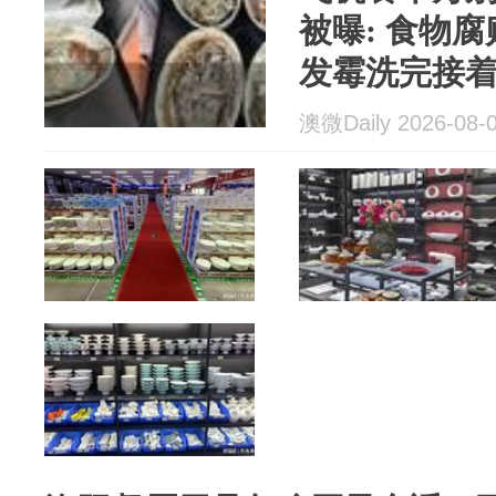
被曝: 食物腐
发霉洗完接着用
珍都用这家
澳微Daily 2026-08-