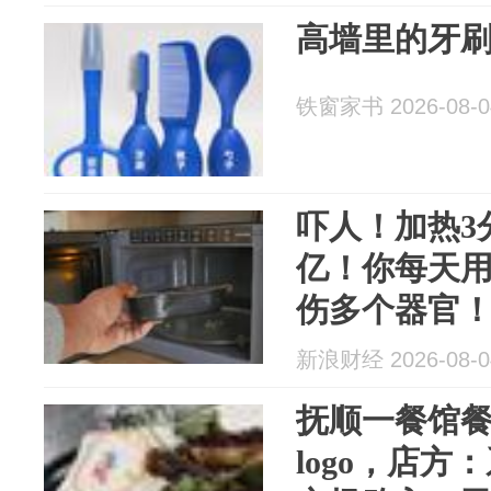
高墙里的牙
铁窗家书 2026-08-0
吓人！加热3
亿！你每天
伤多个器官
惯要改
新浪财经 2026-08-0
抚顺一餐馆
logo，店