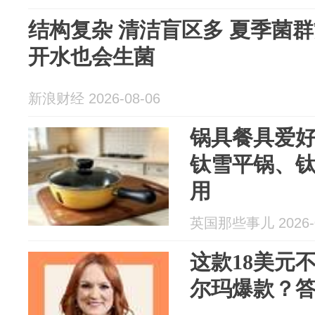
结构复杂 清洁盲区多 夏季菌
开水也会生菌
新浪财经 2026-08-06
锅具餐具爱好
钛雪平锅、
用
英国那些事儿 2026-0
这款18美元
尔玛爆款？