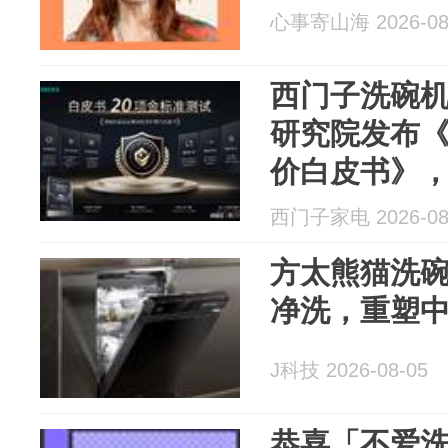
心事寄山海 2026-08
西门子洗碗
研究院发布
价白皮书》，
构行业价值
西门子家电 2026-08
方太熊猫洗碗
净洗，重塑
J科技 2026-08-05
恭喜「不爱