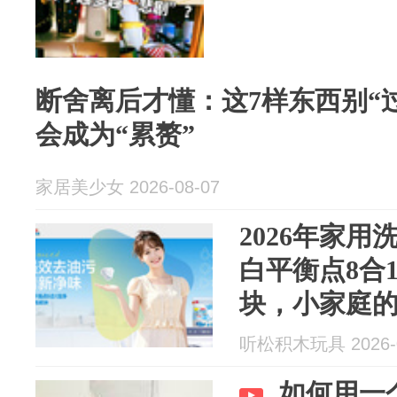
断舍离后才懂：这7样东西别“
会成为“累赘”
家居美少女 2026-08-07
2026年家
白平衡点8合1
块，小家庭
听松积木玩具 2026-0
如何用一