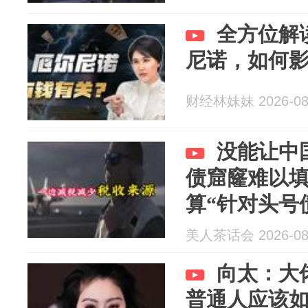
全方位解
尼诺，如何
财经林妹妹 2026-08
没能让中
债窟窿难以
算“针对头号
美人茶话会 2026-08
向太：大
普通人应该