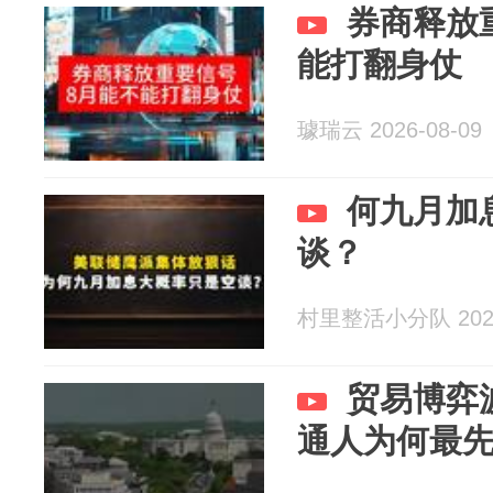
券商释放
能打翻身仗
璩瑞云 2026-08-09
何九月加
谈？
村里整活小分队 2026
贸易博弈
通人为何最