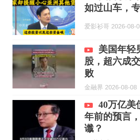
如过山车，
爱影衫哥 2026-08-0
美国年轻
股，超六成
败
金融界 2026-08-08
40万亿
年前的预言
谶？