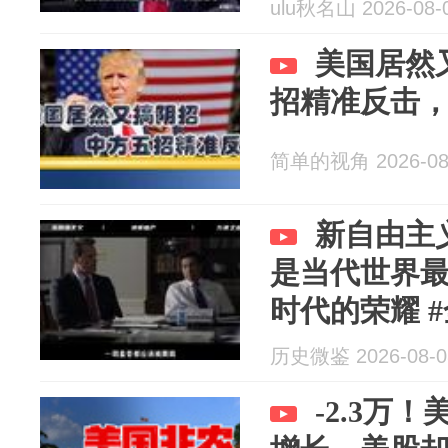
ulu秋名山 2026-08-
美国居然
招精准反击
简单的视角 2026-08
新自由主
是当代世界最
时代的荣耀 #
零基础看懂
历史微鉴 2026-08-0
-2.3万