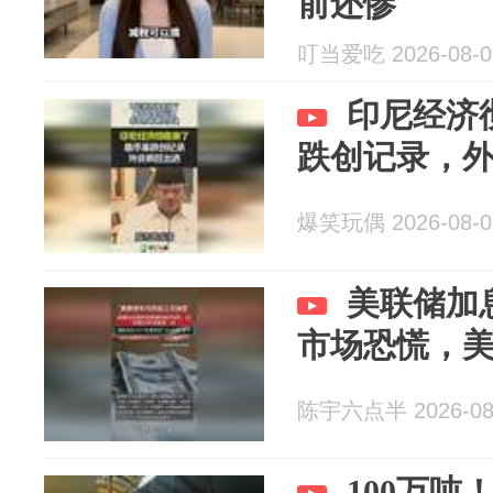
前还惨
叮当爱吃 2026-08-0
印尼经济
跌创记录，
爆笑玩偶 2026-08-0
美联储加
市场恐慌，
陈宇六点半 2026-08
100万