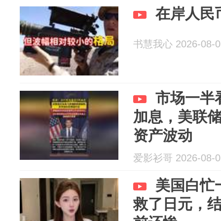
在岸人民币
书慧我心 2026-08-0
市场一半
加息，美联
资产波动
爱影衫哥 2026-08-0
美国白忙
救了日元，