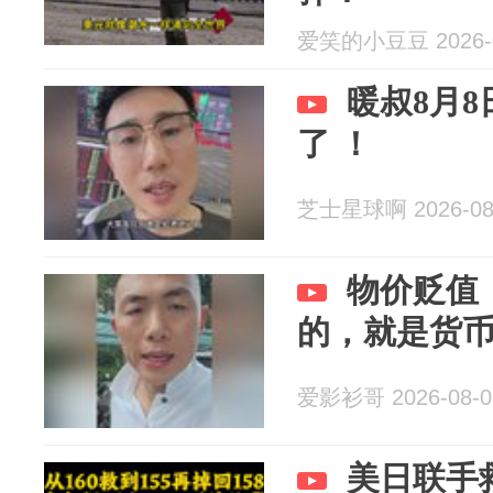
爱笑的小豆豆 2026-0
暖叔8月
了 ！
芝士星球啊 2026-08
物价贬值
的，就是货
爱影衫哥 2026-08-0
美日联手