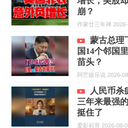
增长，美股
崩？
作家廿三年禅 2026-0
蒙古总理
国14个邻国
苗头？
阿芒娱乐说 2026-08
人民币杀
三年来最强
挺住了
爱影衫哥 2026-08-0