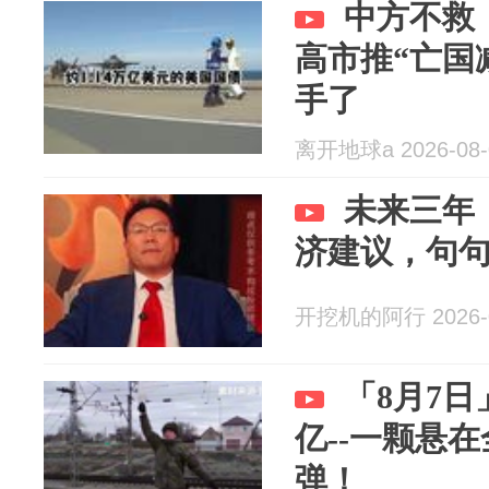
中方不救
高市推“亡国
手了
离开地球a 2026-08-
未来三年
济建议，句
开挖机的阿行 2026-0
「8月7日
亿--一颗悬
弹！