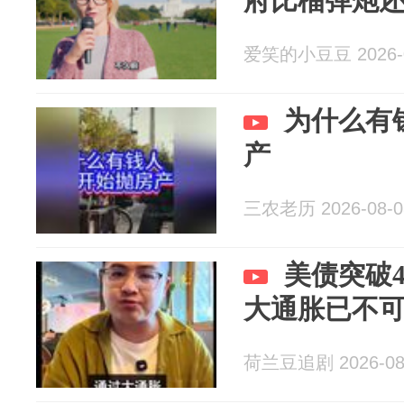
府比榴弹炮
爱笑的小豆豆 2026-0
为什么有
产
三农老历 2026-08-0
美债突破
大通胀已不
荷兰豆追剧 2026-08