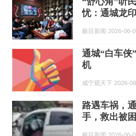
“舒心角”听
忧：通城龙
极目新闻 2026-06-0
通城“白车侠
机
咸宁观天下 2026-06
路遇车祸，通
手，救出被
极目新闻 2026-06-0