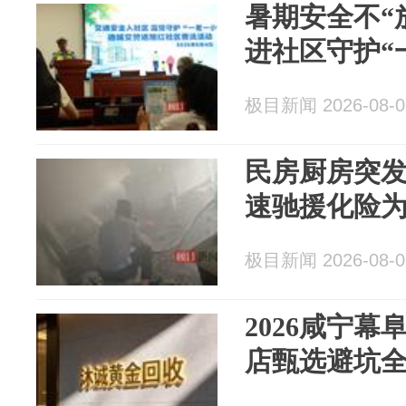
暑期安全不“
进社区守护“
极目新闻 2026-08-0
民房厨房突
速驰援化险
极目新闻 2026-08-0
2026咸宁
店甄选避坑