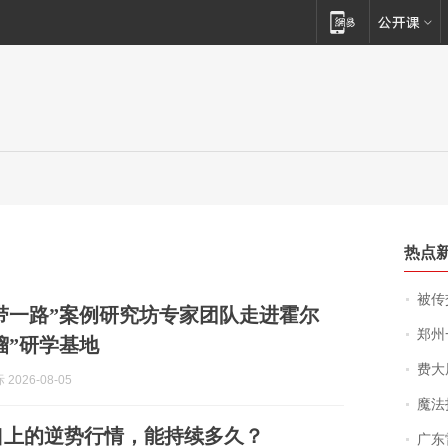
热点
被传交付严重超
带一路”案例研究坊专家团队走进霍尔
郑州一汉堡店
榴”研学基地
费大厨
2026-08-05
魔法打败魔
口上的逆势行情，能持续多久？
广东雷州