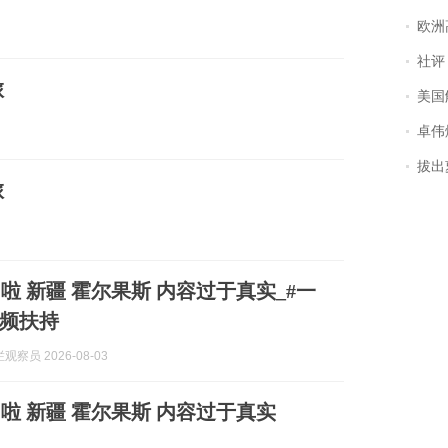
欧洲
社评
旅
美国
卓伟爆
拔出萝
旅
啦 新疆 霍尔果斯 内容过于真实_#一
频扶持
察员 2026-08-03
啦 新疆 霍尔果斯 内容过于真实