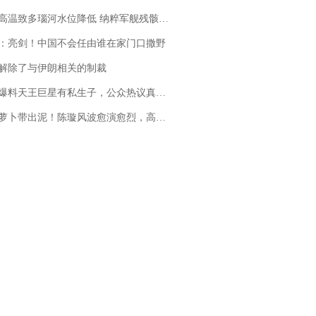
高温致多瑙河水位降低 纳粹军舰残骸重见天日
：亮剑！中国不会任由谁在家门口撒野
解除了与伊朗相关的制裁
料天王巨星有私生子，公众热议真假难辨，实锤何时到来？
卜带出泥！陈璇风波愈演愈烈，高晓松、张铁林也被“揪出”