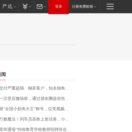
登录
注册免费邮箱
新闻
期、糊弄客户，知名独角兽车企创始人回应：都没证据，将依法采取措施，“本人长期与美国交管局保持沟通，对方表示肯定”
撤场前，通过朋友圈提前告知逐一退费，有顾客仅剩1元也全被退回，分文不少；顾客：言而有信，让人感动
“全国小炒肉大王”称号，仅凭视频评出？中国烹饪协会回应
法！列车员高铁上发试卷，小朋友一秒静音，12306回应：列车员个人行为，不是铁路规定
通报“特殊教育学校教师招聘存在违规行为”：已启动问责程序 副校长被停职