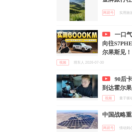
网易号
实用旅游攻
一口气
向往S7P
尔果斯见！
视频
琪车人 2026-07-30
90后
到达霍尔果
视频
量子驱动Q
中国战略重
网易号
情动则心痛