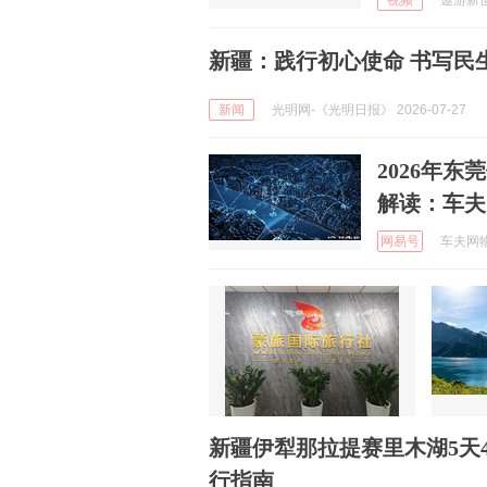
视频
遨游新世界
新疆：践行初心使命 书写民
新闻
光明网-《光明日报》 2026-07-27
2026年
解读：车夫
网易号
车夫网物流
新疆伊犁那拉提赛里木湖5天
行指南