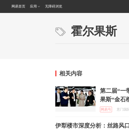
网易首页
应用
无障碍浏览
霍尔果斯
相关内容
第二届“一
果斯“金石
网易号
意门国际 
伊犁楼市深度分析：丝路风