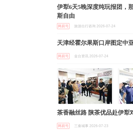
伊犁6天5晚深度纯玩报团，
斯自由
网易号
旅游出行咨询 2026-07-24
天津经霍尔果斯口岸图定中
网易号
金台资讯 2026-07-24
茶香融丝路 陕茶优品赴伊犁
网易号
三秦城事 2026-07-23