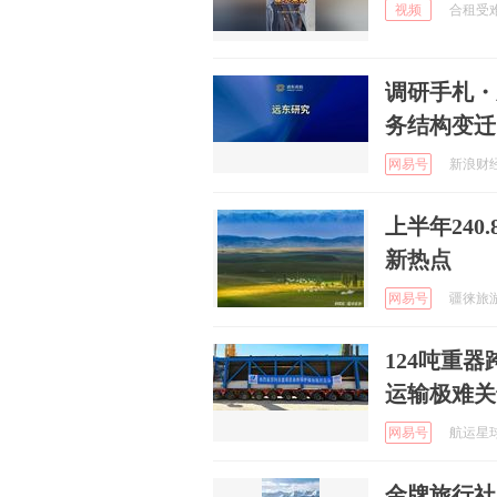
视频
合租受难实
调研手札・
务结构变迁
网易号
新浪财经 
上半年24
新热点
网易号
疆徕旅游 
124吨重
运输极难关
网易号
航运星球t
金牌旅行社