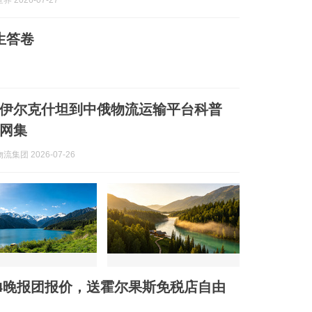
 2026-07-27
生答卷
东莞伊尔克什坦到中俄物流运输平台科普
网集
集团 2026-07-26
4晚报团报价，送霍尔果斯免税店自由