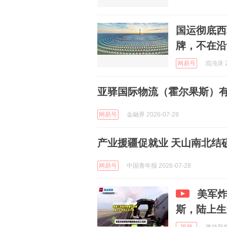
国运彻底西
牌，不在沿
网易号
混沌录 2
亚驿国际物流（霍尔果斯）有
网易号
金融界 2026-07-28
产业援疆促就业 天山南北结
网易号
中国青年报 2026-07-28
美军
斯，陆上生