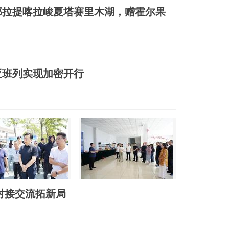
那拉提喀拉峻夏塔赛里木湖，赠霍尔果
亚班列实现加密开行
对接交流拓新局