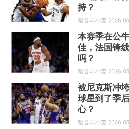
持？
稻谷与小麦 2026-06
本赛季在公
佳，法国锋
吗？
稻谷与小麦 2026-05
被尼克斯冲垮
球星到了季
心？
稻谷与小麦 2026-05