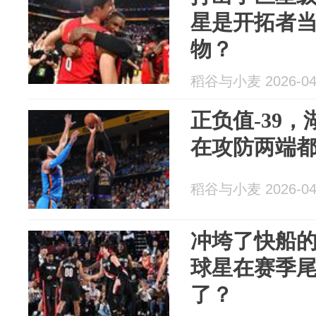
星是开拓者
物？
稻谷与小麦 2026-04
正负值-39
在攻防两端
稻谷与小麦 2026-04
冲垮了快船
球星在赛季
了？