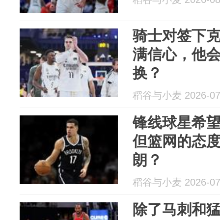
骑士对签下
满信心，他
换？
稻谷与小麦 2026-07
锋线球星希
但篮网的态
朗？
稻谷与小麦 2026-07
除了马刺和