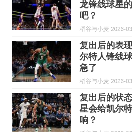
龙锋线球星
吧？
稻谷与小麦 2026-03
复出后的表
尔特人锋线
急了
稻谷与小麦 2026-03
复出后的状
星会给凯尔
响？