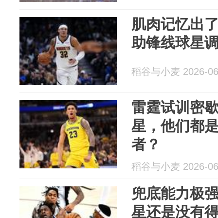
肌肉记忆出
助锋线球星
稻谷与小麦 2026-06
雷霆试训密
星，他们都是
者？
稻谷与小麦 2026-06
兜底能力极
星还是没有