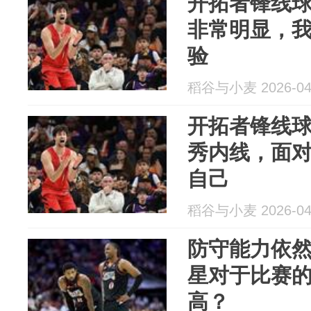
开拓者锋线
非常明显，
验
稻谷与小麦 2026-04
开拓者锋线
秀内线，面
自己
稻谷与小麦 2026-04
防守能力依然
星对于比赛
高？