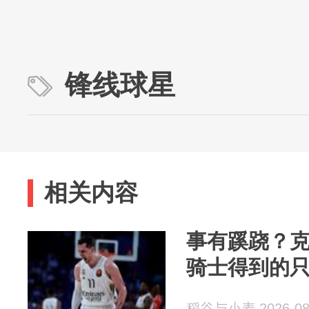
锋线球星
相关内容
事有蹊跷？
骑士得到的
稻谷与小麦 2026-08