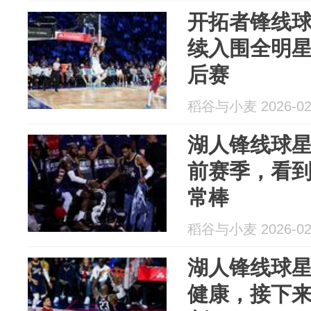
开拓者锋线
续入围全明
后赛
稻谷与小麦 2026-02
湖人锋线球
前赛季，看
常棒
稻谷与小麦 2026-02
湖人锋线球
健康，接下