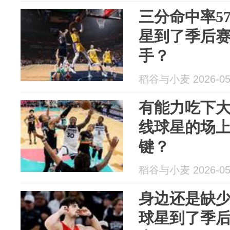
三分命中率5
星到了季后
手？
稻谷与小麦 2026-05
有能力吃下
线球星的场
键？
稻谷与小麦 2026-05
身边还是缺
球星到了季