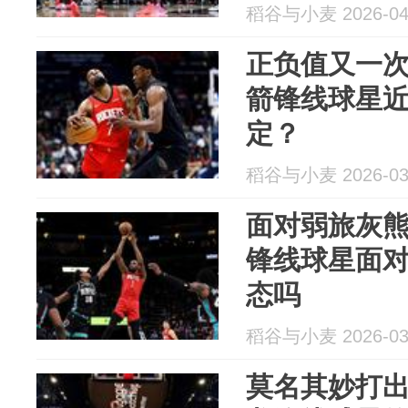
稻谷与小麦 2026-04
正负值又一
箭锋线球星
定？
稻谷与小麦 2026-03
面对弱旅灰
锋线球星面
态吗
稻谷与小麦 2026-03
莫名其妙打