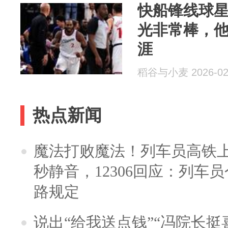
快船锋线球
光非常棒，
涯
稻谷与小麦 2026-02
热点新闻
魔法打败魔法！列车员高铁
秒静音，12306回应：列车
路规定
说出“给我送点钱”“冯院长挺