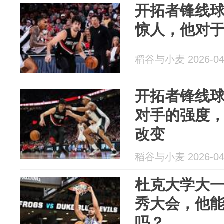
开拓者锋线
惊人，他对
稻谷与小麦 2026-04
开拓者锋线
对手的强度
改变
稻谷与小麦 2026-04
杜克大学大
秀大会，他能
吗？