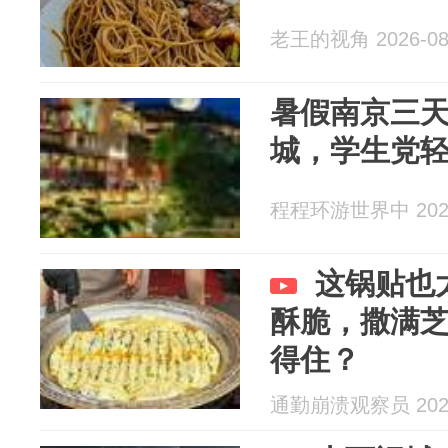
老王的视角 2026-08
暑假南京三
城，学生党
程程环游世界中 2026
这锅贴也
酥脆，撒满
得住？
通勤崩溃观察员 2026