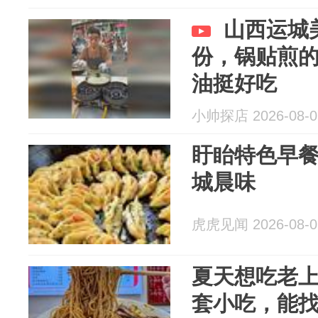
山西运城
份，锅贴煎
油挺好吃
小帅探店 2026-08-0
盱眙特色早餐
城晨味
虎虎见闻 2026-08-0
夏天想吃老上
套小吃，能