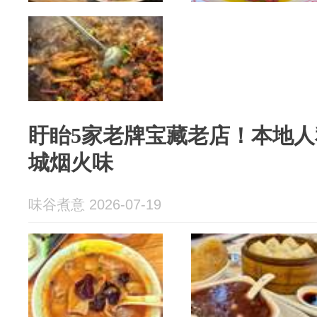
盱眙5家老牌宝藏老店！本地
城烟火味
味谷煮意 2026-07-19