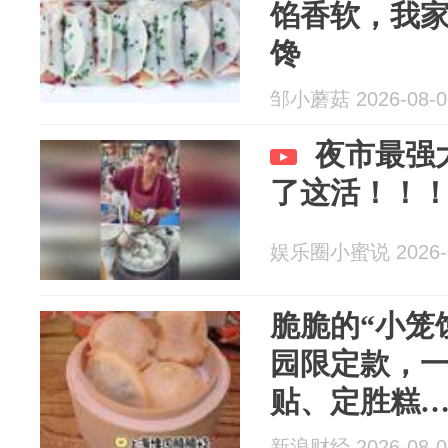
馅香软，我家
馋
邹小蘑菇 2026-08-0
夜市最强
了这活！！
娱乐圈小蜜说 2026-0
脆脆的“小笼
园限定款，
贴、定胜糕
太“会”了！
新浪财经 2026-08-0