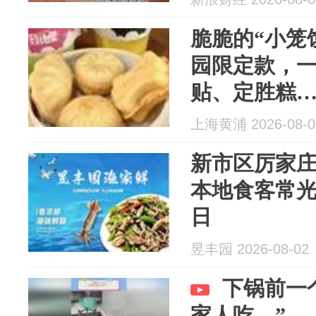
脆脆的“小笼
园限定款，
贴、定胜糕
太“会”了！
上海黄浦 2026-08-0
新市区厉家
本地食客常
日
昱丰园 2026-08-02
下锅前一
家人吃…”