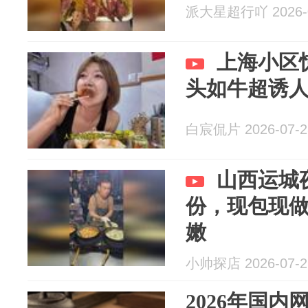
派大星超行吖 2026-0
上海小区
头如牛超诱
白宸侃片 2026-07-2
山西运城
份，现包现
嫩
小帅探店 2026-07-2
2026年国