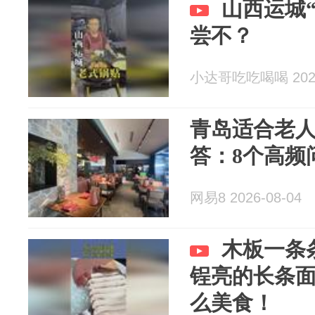
山西运城
尝不？
小达哥吃吃喝喝 2026
青岛适合老
答：8个高频
网易8 2026-08-04
木板一条
锃亮的长条
么美食！