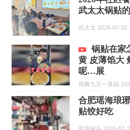
武太太锅贴
武太太 2026-07-22
锅贴在家
黄 皮薄馅大
呢…展
凤舞九天一落福 2026
合肥瑶海琅
贴饺好吃
瑶海骏马 2026-07-2