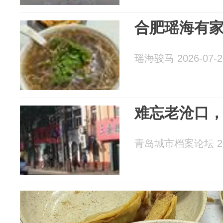
合肥瑶海有
瑶海骏马 2026-07-2
难忘老沧口
青岛城市档案论坛 202