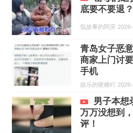
底要不要退
侃故事的阿庆 2026-0
青岛女子恶
商家上门讨
手机
娱乐的硬糖吖 2026-0
男子本想
万万没想到
评！