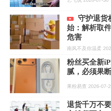
艺飞说 2026-07-30
守护退货
始：解析取
危害
南风不及你温柔 2026
粉丝买全新iPh
腻，必须果
果粉易查 2026-07-2
退货千万不