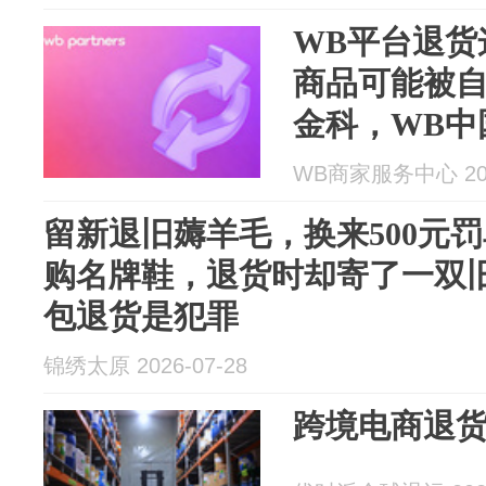
WB平台退货
商品可能被自
金科，WB中
WB商家服务中心 2026
留新退旧薅羊毛，换来500元罚
购名牌鞋，退货时却寄了一双
包退货是犯罪
锦绣太原 2026-07-28
跨境电商退