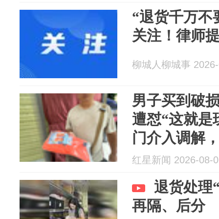
“退货千万不
关注！律师
柳城人柳城事 2026-0
男子买到破损
遭怼“这就是
门介入调解
题产品
红星新闻 2026-08-0
退货处理
再隔、后分