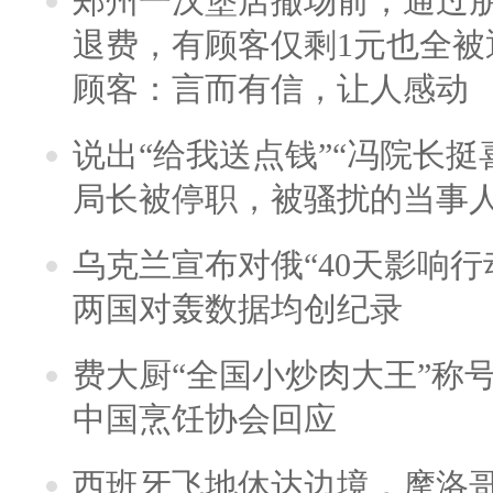
郑州一汉堡店撤场前，通过
退费，有顾客仅剩1元也全被
顾客：言而有信，让人感动
说出“给我送点钱”“冯院长挺
局长被停职，被骚扰的当事
乌克兰宣布对俄“40天影响行
两国对轰数据均创纪录
费大厨“全国小炒肉大王”称
中国烹饪协会回应
西班牙飞地休达边境，摩洛