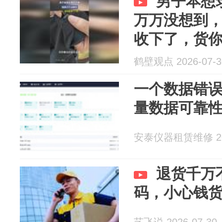
男子本想
万万没想到
收下了，货
鹤壁观点 2026-07-3
一个数据错
量数据可靠
安泰仪器租赁维修 202
退货千万
码，小心钱