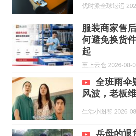
优时派全球退运 2026
服装商家售
何避免换货
起
至上云仓 2026-08-0
全班雨伞
风波，老板
生活小图鉴 2026-08
岳母的退