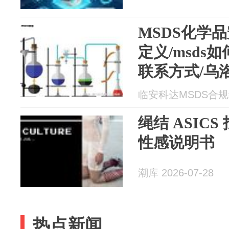
MSDS化学
定义/msds
联系方式/乌
临安科达MSDS合规编制
绳结 ASIC
性感说明书
潮库 2026-07-28
热点新闻