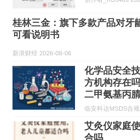
桂林三金：旗下多款产品对牙
可看说明书
新浪财经 2026-08-06
化学品安全技
方机构存在吗/
二甲氨基丙腈
临安科达MSDS合规编制
艾灸仪家庭
合吗