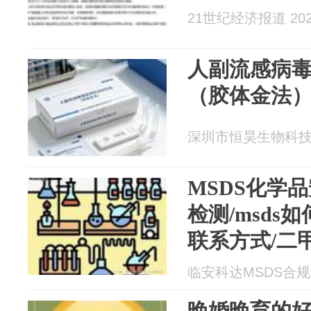
21世纪经济报道 2026
人副流感病
（胶体金法
深圳市恒昊生物科技有限
MSDS化学
检测/msds
联系方式/二
翻译
临安科达MSDS合规编制
晚婚晚育的