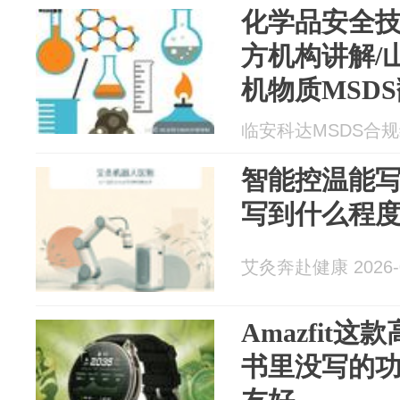
化学品安全技
方机构讲解/山
机物质MSD
临安科达MSDS合规编制
智能控温能
写到什么程
艾灸奔赴健康 2026-0
Amazfit
书里没写的