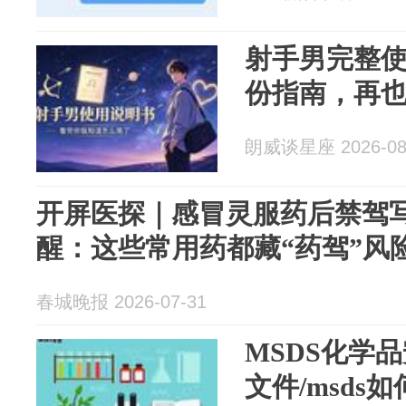
射手男完整
份指南，再
朗威谈星座 2026-08
开屏医探｜感冒灵服药后禁驾
醒：这些常用药都藏“药驾”风
春城晚报 2026-07-31
MSDS化学
文件/msds