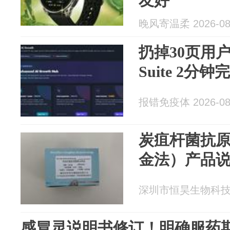
友好
晚风寄温柔 2026-08
扔掉30页用户
Suite 2分
报错免疫体 2026-08
炭疽杆菌抗
金法）产品
深圳市恒昊生物科技有限
感冒灵说明书修订！明确服药