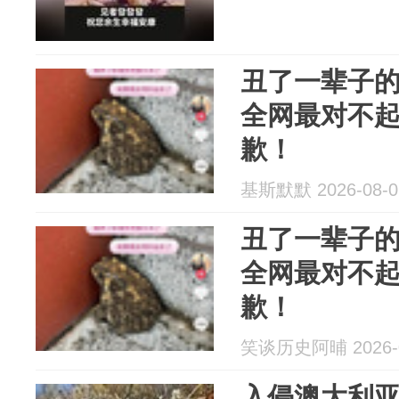
丑了一辈子
全网最对不
歉！
基斯默默 2026-08-0
丑了一辈子
全网最对不
歉！
笑谈历史阿晡 2026-0
入侵澳大利亚