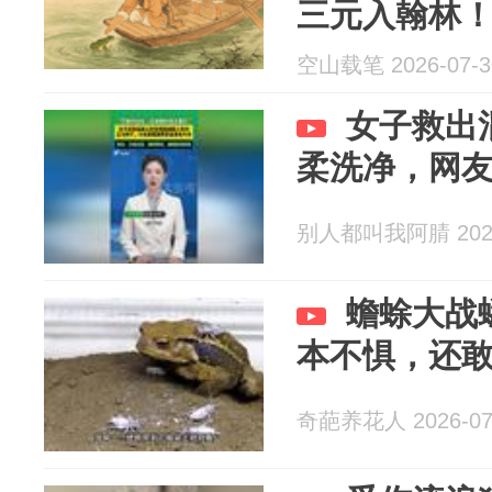
三元入翰林
空山载笔 2026-07-3
女子救出
柔洗净，网
别人都叫我阿腈 2026
蟾蜍大战
本不惧，还
奇葩养花人 2026-07