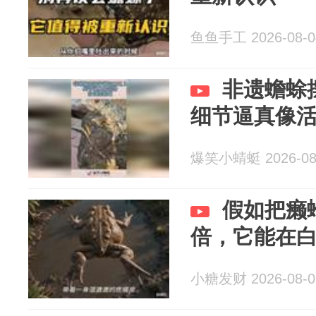
鱼鱼手工 2026-08-0
非遗蟾蜍
细节逼真像
爆笑小蜻蜓 2026-08
假如把癞
倍，它能在
小糖发财 2026-08-0