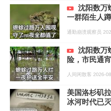
沈阳数万
一群陌生人
通勤崩溃观察员 2026
沈阳数万
险，市民通
人间闲散客 2026-08
美国洛杉矶
冰河时代已