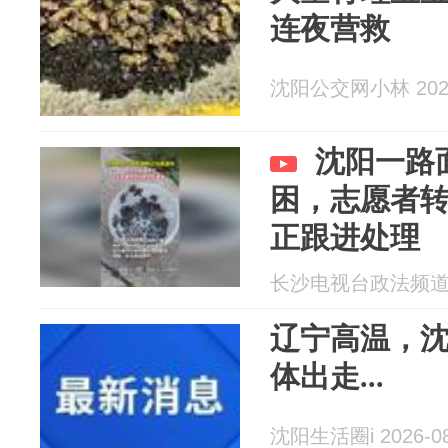
连夜营救
沈阳公交网小林 2026
沈阳一路
困，志愿者
正跟进处理
长沙电视台政法频道 20
辽宁高温，
体出走...
沈阳生活圈i 2026-08