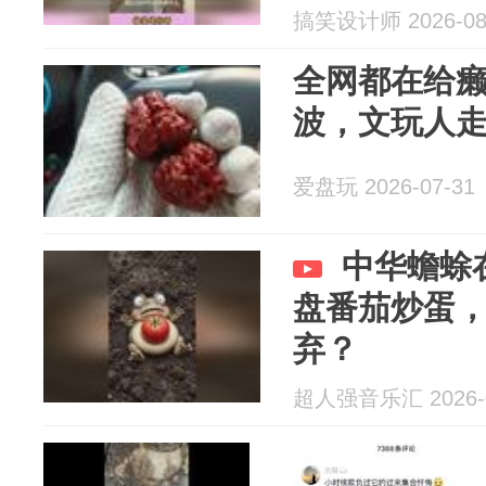
搞笑设计师 2026-08
全网都在给
波，文玩人
爱盘玩 2026-07-31
中华蟾蜍
盘番茄炒蛋
弃？
超人强音乐汇 2026-0