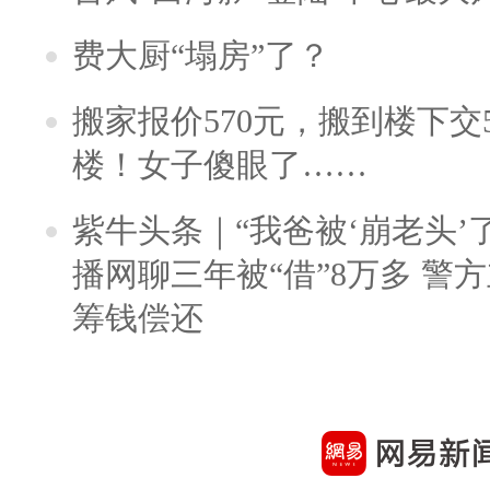
费大厨“塌房”了？
搬家报价570元，搬到楼下交5
楼！女子傻眼了……
紫牛头条｜“我爸被‘崩老头’
播网聊三年被“借”8万多 警
筹钱偿还