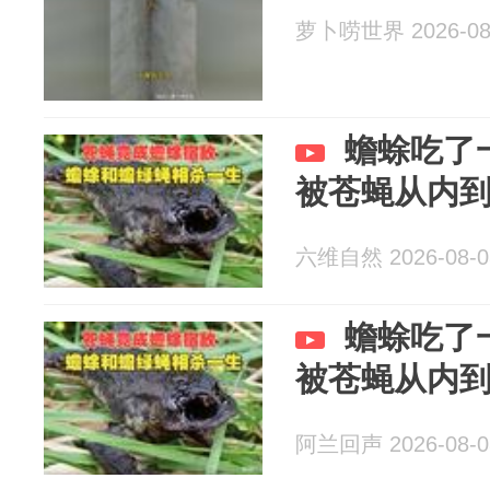
萝卜唠世界 2026-08
蟾蜍吃了
被苍蝇从内
六维自然 2026-08-0
蟾蜍吃了
被苍蝇从内
阿兰回声 2026-08-0