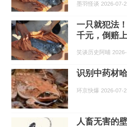
墨羽怪谈 2026-07-2
一只就犯法
千元，倒赔
笑谈历史阿晡 2026-0
识别中药材
环京快爆 2026-07-2
人畜无害的