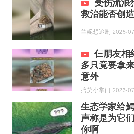
受伤流浪
救治能否创
兰妮想追剧 2026-07
仨朋友相
多只竟要拿
意外
搞笑小掌门 2026-07
生态学家给
声称是为它
你啊