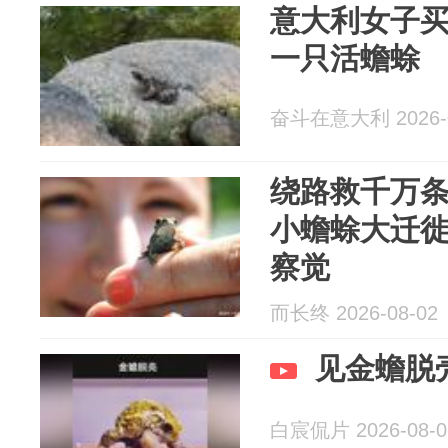
意大利女子买
一只活蟾蜍
奋斗在意大利 2026-0
绕路救千万
小蟾蜍大迁
察觉
而长终 2026-08-02
见金蟾脱
白宸侃片 2026-08-0