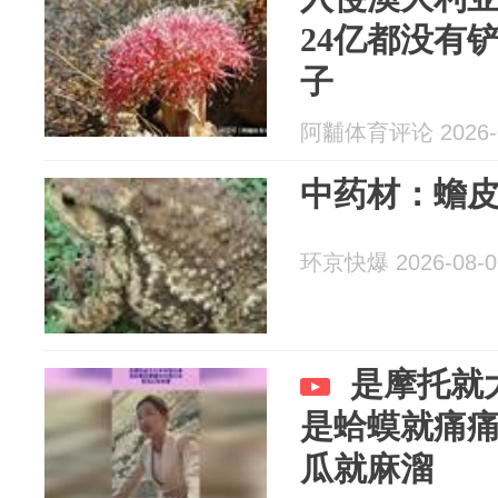
24亿都没有
子
阿黼体育评论 2026-0
中药材：蟾
环京快爆 2026-08-0
是摩托就
是蛤蟆就痛
瓜就麻溜