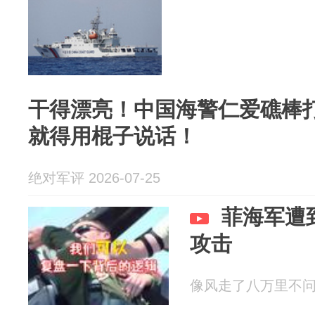
干得漂亮！中国海警仁爱礁棒
就得用棍子说话！
绝对军评 2026-07-25
菲海军遭
攻击
像风走了八万里不问归期