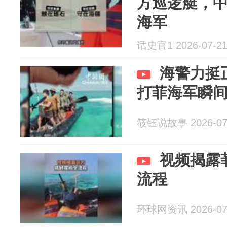
方巡逻艇，
海军
话史官1 2026-07-2
海警力挺
打菲海军瞬
筱钰说故事 2026-07
视频揭露
流程
环球网资讯 2026-07