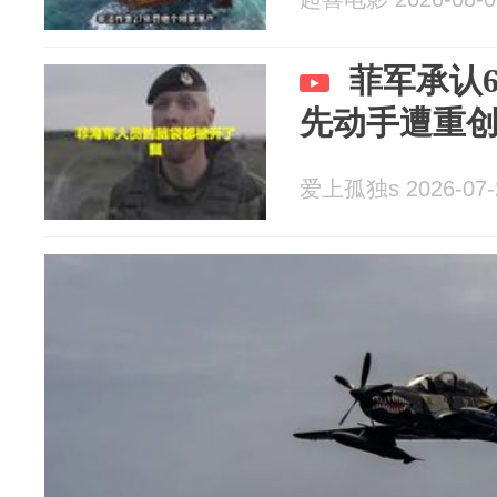
菲军承认6
先动手遭重
爱上孤独s 2026-07-