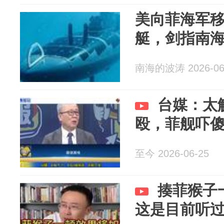
美向菲海军移
艇，剑指南
南海的波涛 2026-06
台媒：太
殴，菲舰吓
至今 2026-06-25
揍菲猴子
这是目前听