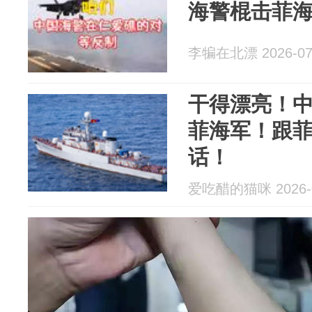
海警棍击菲
李犏在北漂 2026-07
干得漂亮！
菲海军！跟
话！
爱吃醋的猫咪 2026-0