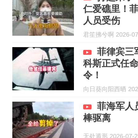
仁爱礁里！
人员受伤
君笙拂兮啊 2026-07
菲律宾三
科斯正式任
令！
向日葵向阳西晒 2026
菲海军人
棒驱离
无处遁形 2026-07-2