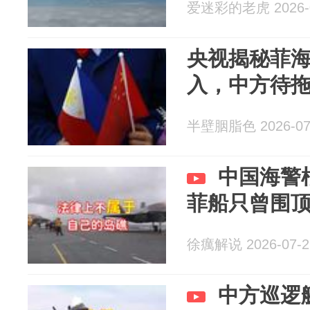
爱迷彩的老虎 2026-0
央视揭秘菲
入，中方待
半壁胭脂色 2026-07
中国海警
菲船只曾围
徐癘解说 2026-07-2
中方巡逻