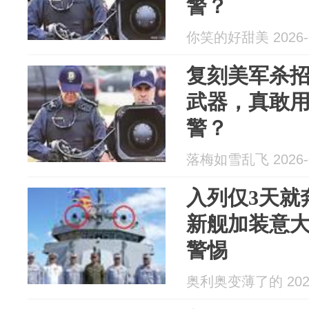
警？
你笑的好甜美 2026-0
复刻美军杀
武器，真敢
警？
落梅如雪乱飞 2026-0
入列仅3天就
新舰加装意
警惕
奥利奥变薄了的 2026