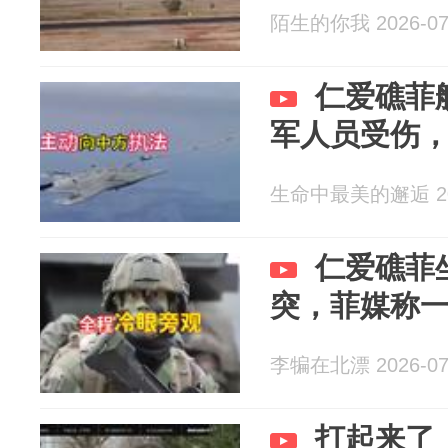
陌生的你我 2026-07
仁爱礁菲
军人员受伤
生命中最美的邂逅 202
仁爱礁菲
突，菲媒称
李犏在北漂 2026-07
打起来了