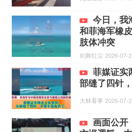
今日，我
和菲海军橡
肢体冲突
剑舞红尘 2026-07-2
菲媒证实
部缝了四针
大林看事 2026-07-2
画面公开