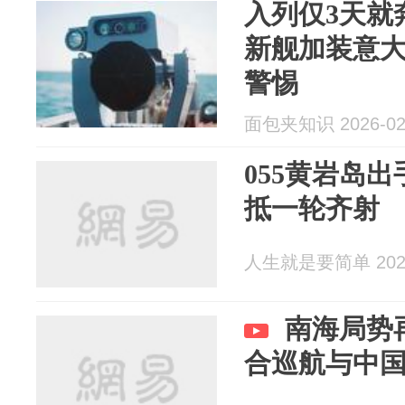
入列仅3天就
新舰加装意
警惕
面包夹知识 2026-02
055黄岩岛
抵一轮齐射
人生就是要简单 2026
南海局势
合巡航与中