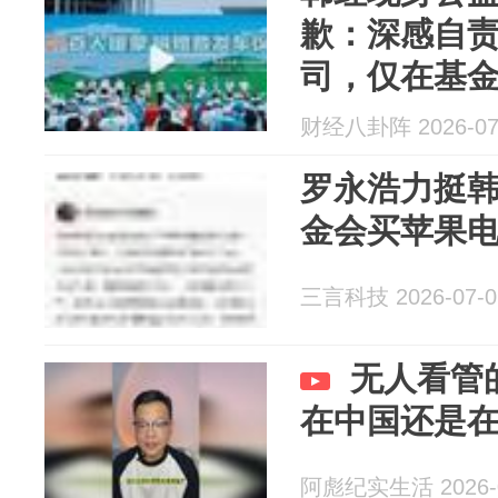
歉：深感自
司，仅在基
采购苹果电
财经八卦阵 2026-07
罗永浩力挺
金会买苹果电
三言科技 2026-07-0
无人看管
在中国还是
阿彪纪实生活 2026-0