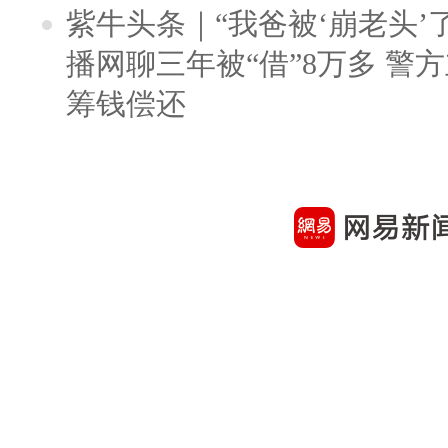
紫牛头条｜“我爸被‘崩老头’
播网聊三年被“借”8万多 警
筹钱偿还