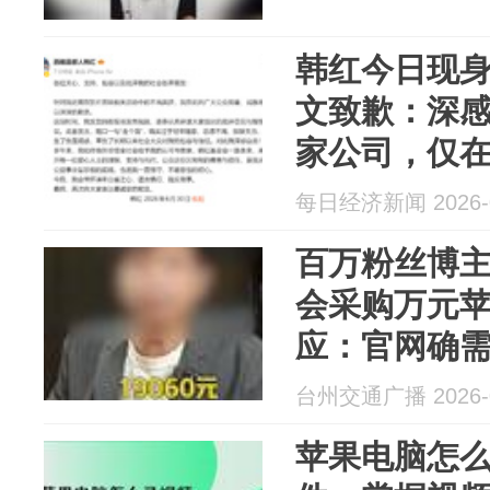
韩红今日现
文致歉：深
家公司，仅
质疑采购苹
每日经济新闻 2026-0
百万粉丝博
会采购万元
应：官网确
持，审计报
台州交通广播 2026-0
核，符合相
苹果电脑怎么