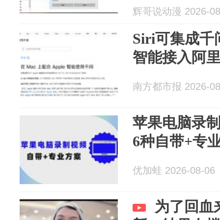
辉哥说动漫 2026-08
Siri可集成
智能接入阿
南方都市报 2026-08
苹果电脑录
6种自带+专
优加蛙 2026-08-06
为了回血