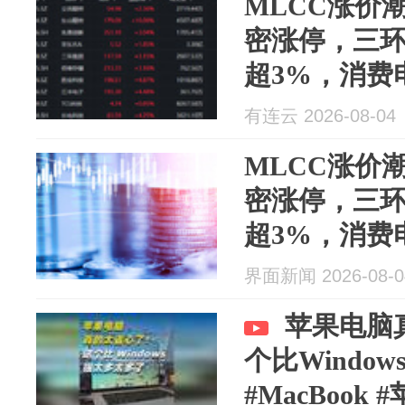
MLCC涨价
密涨停，三
超3%，消费
(159178)
有连云 2026-08-04
缺，苹果电
MLCC涨价
密涨停，三
超3%，消费
(159178)
界面新闻 2026-08-0
缺，苹果电
苹果电脑
个比Windo
#MacBook 