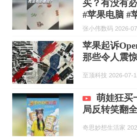
买？有没有必要
#苹果电脑 #
脑配件 #保护
张小伟数码 2026-07
苹果起诉Ope
那些令人震
至顶科技 2026-07-1
萌娃狂买
局反转笑翻
奇思妙想生活家 2026