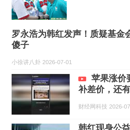
罗永浩为韩红发声！质疑基金
傻子
小徐讲八卦 2026-07-01
苹果涨价
补差价，还
财经网科技 2026-07
韩红现身公