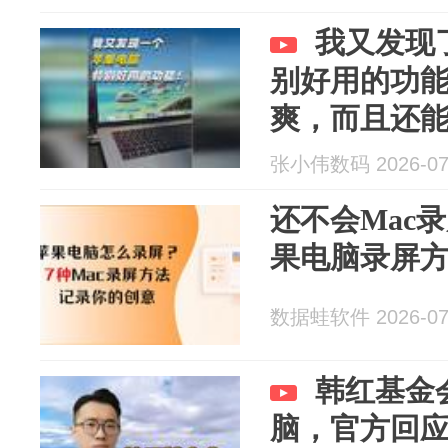
我又发现
别好用的功能
爽，而且还
紧试试#苹果电脑
张小伟数码 2026-07
果笔记本 #电脑
还不会Mac
果电脑录屏
数据蛙软件 2026-07
韩红基金
脑，官方回