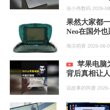
#电脑知识 #m
张小伟数码 2026-08
果然大家都一样
Neo在国外
海滨稻香 2026-08-0
苹果电脑
背后真相让
说故事的阿袭 2026-0