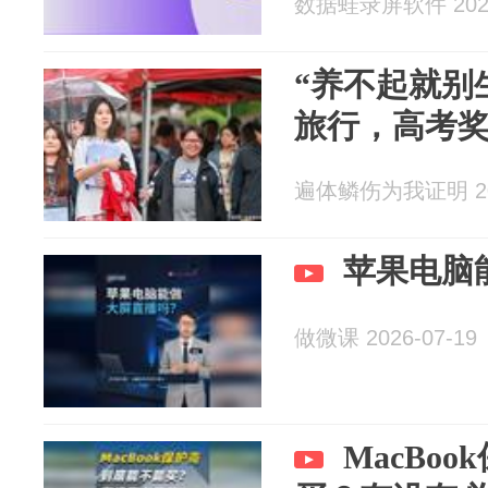
数据蛙录屏软件 2026
“养不起就别
旅行，高考
遍体鳞伤为我证明 202
苹果电脑
做微课 2026-07-19
MacBo