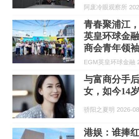
阿废冷眼观察所 2026
青春聚浦江，
英皇环球金
商会青年领
EGM英皇环球金融 20
与富商分手后
女，如今14
骄阳之夏明 2026-08
港娱：谁捧