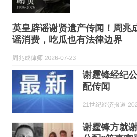
英皇辟谣谢贤遗产传闻！周兆
谣消费，吃瓜也有法律边界
周兆成律师 2026-07-23
谢霆锋经纪
配传闻
21世纪经济报道 2026
谢霆锋方就谢