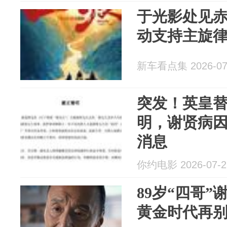
于光影处见
动支持主旋
新车看点集 2026-07
突发！英皇
明，谢贤病
消息
你约电影 2026-07-2
89岁“四哥
黄金时代再