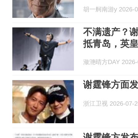
胡一舸南游y 2026-0
不满遗产？
抵青岛，英
潋滟晴方DAY 2026-0
谢霆锋方面
浙江卫视 2026-07-2
谢霆锋方发