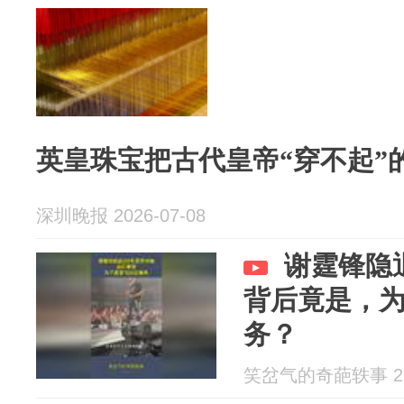
英皇珠宝把古代皇帝“穿不起”
深圳晚报 2026-07-08
谢霆锋隐
背后竟是，为
务？
笑岔气的奇葩轶事 202