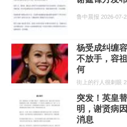
鲁中晨报 2026-07-2
杨受成纠缠容
不放手，容
何
街上的行人很刺眼 202
突发！英皇
明，谢贤病
消息