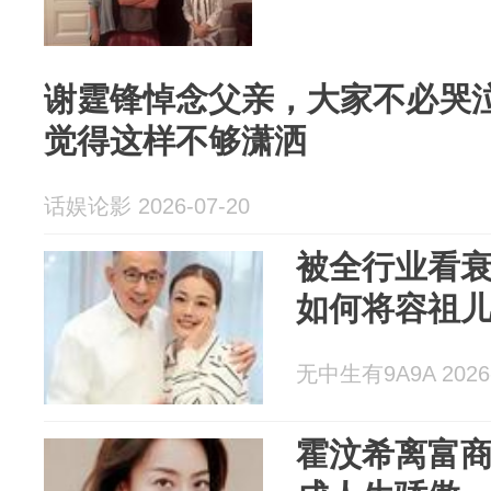
谢霆锋悼念父亲，大家不必哭
觉得这样不够潇洒
话娱论影 2026-07-20
被全行业看
如何将容祖
无中生有9A9A 2026-
霍汶希离富商