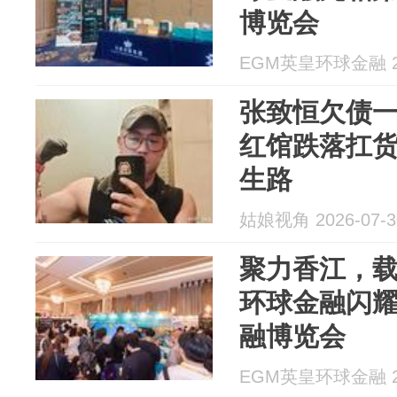
博览会
EGM英皇环球金融 20
张致恒欠债
红馆跌落扛
生路
姑娘视角 2026-07-3
聚力香江，载
环球金融闪耀2
融博览会
EGM英皇环球金融 20