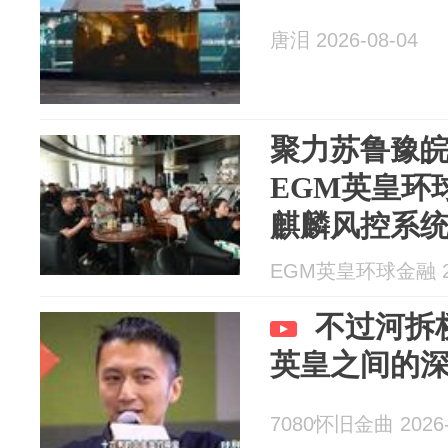
唐泪 2026-08-04
聚力苏鲁豫
EGM英皇环
麒麟风控系
EGM英皇环球金融 20
不过河拆
英皇之间的
7080怀旧金曲 2026-