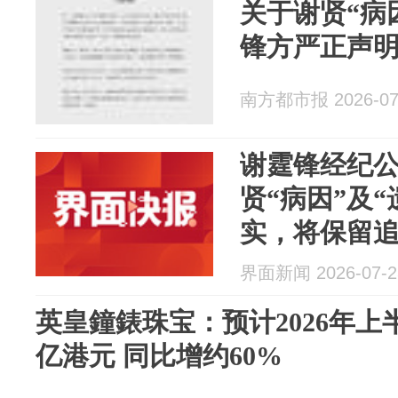
关于谢贤“病
锋方严正声
南方都市报 2026-07
谢霆锋经纪
贤“病因”及
实，将保留
界面新闻 2026-07-2
英皇鐘錶珠宝：预计2026年上半
亿港元 同比增约60%