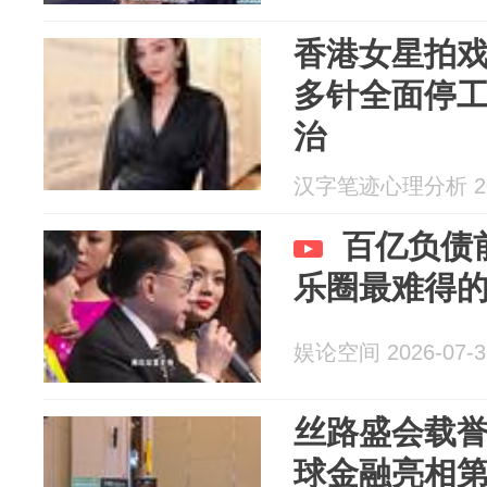
香港女星拍戏
多针全面停
治
汉字笔迹心理分析 202
百亿负债
乐圈最难得
娱论空间 2026-07-3
丝路盛会载誉
球金融亮相