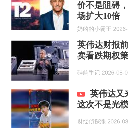
价不是阻碍
场扩大10倍
奶凶的小霸王 2026-0
英伟达财报前
卖看跌期权
硅屿手记 2026-08-0
英伟达又
这次不是光
财经侦探涨 2026-08