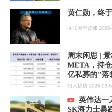
黄仁勋，终
互联网早读课 2026-0
周末闲思 |
META，持仓
亿私募的"落
狠人搞钱 2026-08-0
英伟达一
SK海力士暴