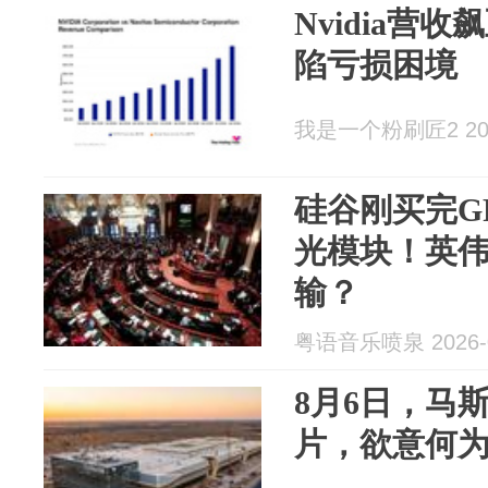
Nvidia营收飙
陷亏损困境
我是一个粉刷匠2 2026
硅谷刚买完G
光模块！英
输？
粤语音乐喷泉 2026-0
8月6日，马斯
片，欲意何