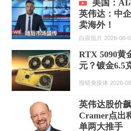
美国：A
英伟达：中
卖海外！
白宸侃片 2026-08-0
RTX 5090
元？镀金6.5
报错免疫体 2026-08
英伟达股价飙升1
Cramer点
单两大推手