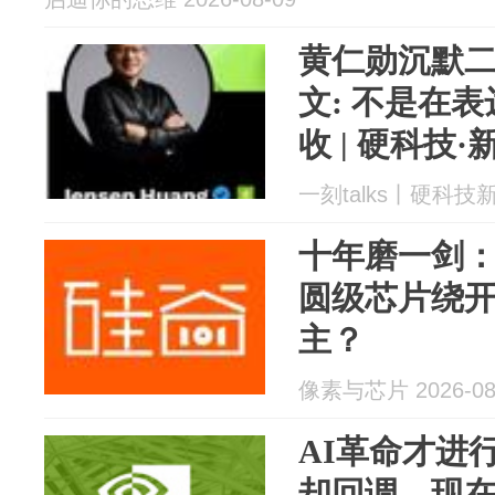
黄仁勋沉默
文: 不是在表
收 | 硬科技·
一刻talks丨硬科技新商
十年磨一剑：C
圆级芯片绕开
主？
像素与芯片 2026-08
AI革命才进
却回调，现