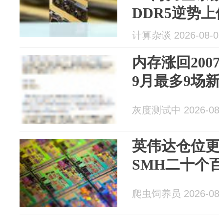
DDR5逆势上
计算杂谈 2026-08-0
内存涨回20
9月最多9场
灰度测试中 2026-08
英伟达仓位
SMH二十个
爬虫饲养员 2026-08