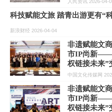
人民资讯 2026-04-0
科技赋能文旅 踏青出游更有“
新浪财经 2026-04-04
非遗赋能文商
市IP尚新——
权链接未来”
办
中国文化传媒网 2026
非遗赋能文商
市IP尚新——
权链接未来”