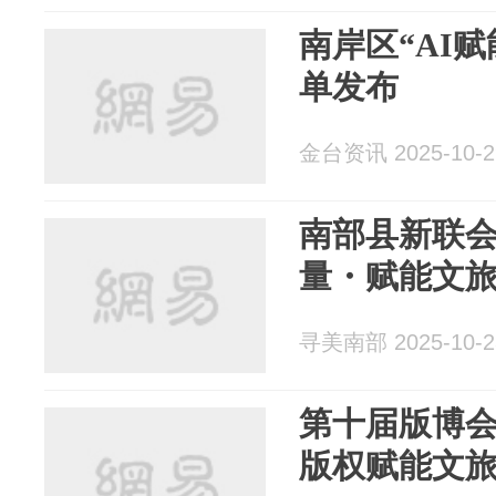
南岸区“AI
单发布
金台资讯 2025-10-2
南部县新联会
量・赋能文旅
寻美南部 2025-10-2
第十届版博会
版权赋能文