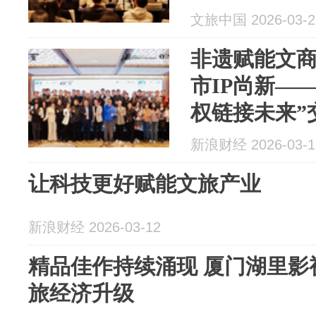
办
文旅中国 2026-03-2
非遗赋能文商
市IP尚新——
权链接未来”
办
新浪财经 2026-03-1
让科技更好赋能文旅产业
新浪财经 2026-03-12
精品佳作持续涌现 厦门湖里影
旅经济升级