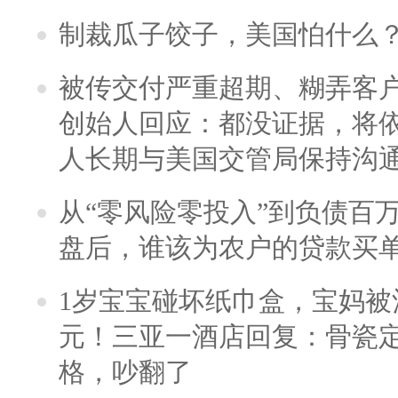
制裁瓜子饺子，美国怕什么
被传交付严重超期、糊弄客
创始人回应：都没证据，将依
人长期与美国交管局保持沟通
从“零风险零投入”到负债百
盘后，谁该为农户的贷款买
1岁宝宝碰坏纸巾盒，宝妈被酒
元！三亚一酒店回复：骨瓷
格，吵翻了