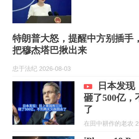
特朗普大怒，提醒中方别插手
把穆杰塔巴揪出来
忠于法纪 2026-08-03
日本发现
砸了500亿
了
在田中耕作的老农 202