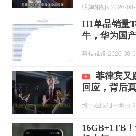
明媚如初k 2026-08-
H1单品销量T
牛，华为国
科技锋说 2026-08-0
菲律宾又
回应，背后
终于在眼泪中明白 202
16GB+1TB