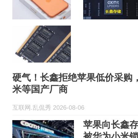
硬气！长鑫拒绝苹果低价采购
米等国产厂商
互联网.乱侃秀 2026-08-06
苹果向长鑫
被华为小米