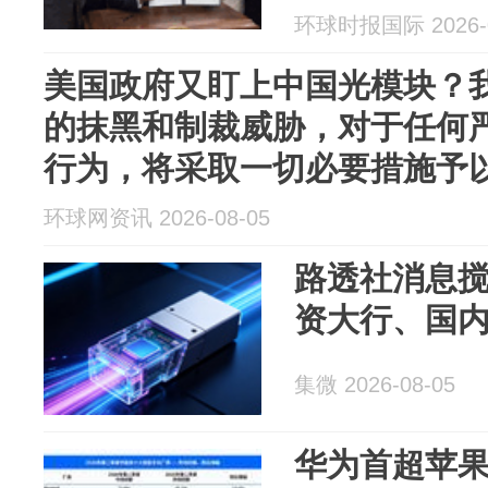
益的行为，
环球时报国际 2026-0
予以回应
美国政府又盯上中国光模块？
的抹黑和制裁威胁，对于任何
行为，将采取一切必要措施予
环球网资讯 2026-08-05
路透社消息
资大行、国
集微 2026-08-05
华为首超苹