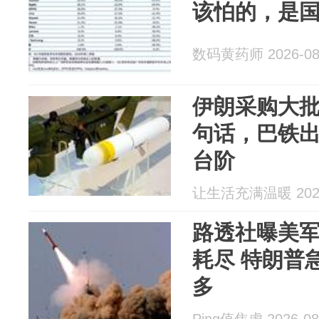
该怕的，是
数码黄药师 2026-08
伊朗采购大
句话，巴铁
台阶
让生活充满温暖 2026
路透社曝美
耗尽 特朗普
多
Ping值焦虑 2026-08