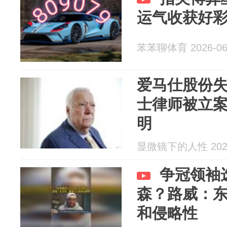
运气收获好
苯苯聊体育 2026-06
爱马仕股份
士律师被立案
明
显微镜下的人性 2026
争冠领袖
森？路威：
和侵略性