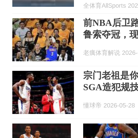
全体育AllSports 202
前NBA后卫
鲁索夺冠，
老癘体育解说 2026-0
宗门老祖是
SGA造犯规
懂球帝 2026-05-28