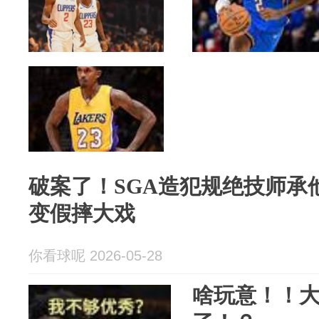
破案了！SGA造犯规绝技师承
变假摔大戏
你看球呢 2026-05-28
啥玩意！！