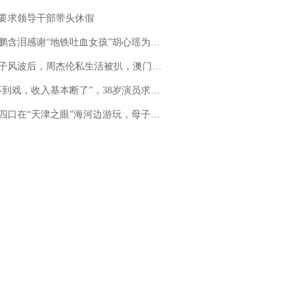
要求领导干部带头休假
地铁吐血女孩”胡心瑶为嫣然天使捐99999元：这份捐赠太沉重，尊重其捐赠意愿，个人向胡心瑶和她的病友之家各捐赠99999元
风波后，周杰伦私生活被扒，澳门输10亿传闻早已经水落石出
，收入基本断了”，38岁演员求职景区NPC：工作量断崖式下跌，留给我试错的时间不多了
四口在“天津之眼”海河边游玩，母子俩不幸溺亡