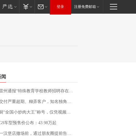
登录
注册免费邮箱
新闻
通报“特殊教育学校教师招聘存在违规行为”：已启动问责程序 副校长被停职
期、糊弄客户，知名独角兽车企创始人回应：都没证据，将依法采取措施，“本人长期与美国交管局保持沟通，对方表示肯定”
“全国小炒肉大王”称号，仅凭视频评出？中国烹饪协会回应
G9车型预售价公布：43.98万起
撤场前，通过朋友圈提前告知逐一退费，有顾客仅剩1元也全被退回，分文不少；顾客：言而有信，让人感动