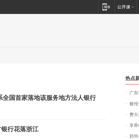
热点
广东雷州
 系全国首家落地该服务地方法人银行
被传交付严重超
费大厨
享界
方银行花落浙江
郑州一汉堡店