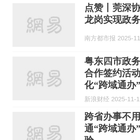
点赞丨莞深
龙岗实现政务
南方都市报 2025-11
粤东四市政
合作签约活动
化“跨域通办
量发展
新浪财经 2025-11-1
跨省办事不用
通“跨域通办