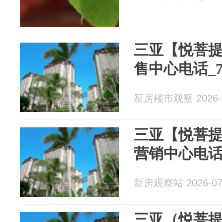
三亚【悦菩提
售中心电话_
新房楼市观察 2026-0
三亚【悦菩提
营销中心电话
新房观察站 2026-07
三亚（悦菩提