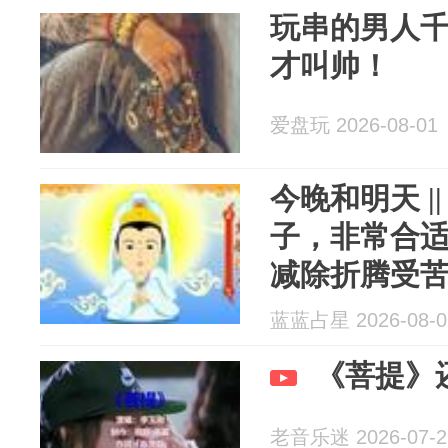
玩串的男人
才叫帅！
爱盘玩 2026-08-01
今晚和明天 |
子，非常合
减除折腾受
蓝蓝占星 2026-08-0
《菩提》
老音乐迷 2026-07-2