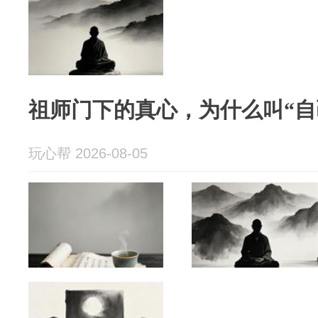
祖师门下的真心，为什么叫“自
玩心帮 2026-08-05