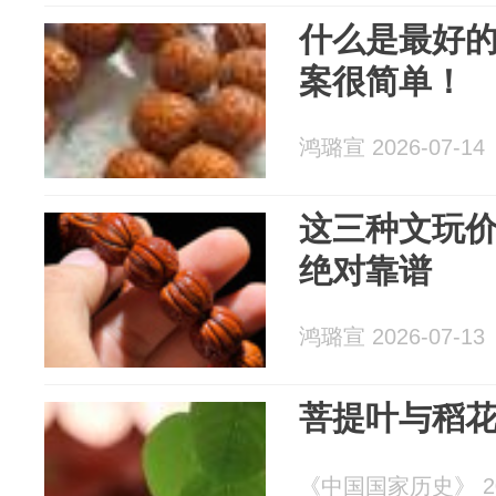
什么是最好
案很简单！
鸿璐宣 2026-07-14
这三种文玩
绝对靠谱
鸿璐宣 2026-07-13
菩提叶与稻
《中国国家历史》 202