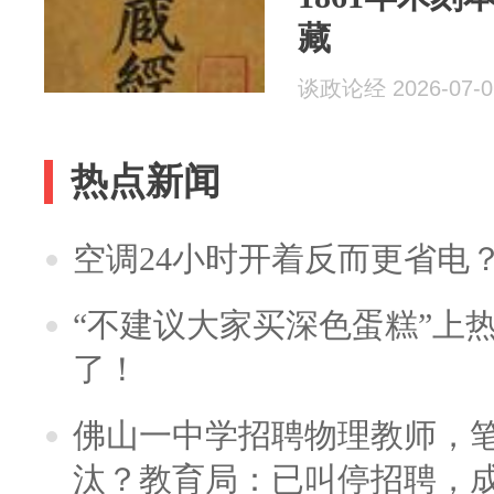
藏
谈政论经 2026-07-0
热点新闻
空调24小时开着反而更省电
“不建议大家买深色蛋糕”上
了！
佛山一中学招聘物理教师，笔
汰？教育局：已叫停招聘，