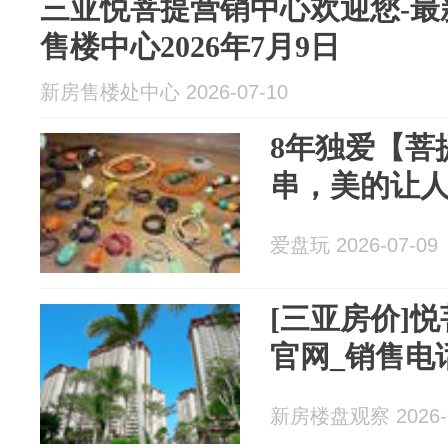
三亚悦菩提营销中心欢迎您-最
售楼中心2026年7月9日
新房售楼处中心 2026-07-10
8年独爱【菩
串，美的让
爱盘玩 2026-07-09
[三亚房价]
官网_销售电
新房楼盘观察 2026-0