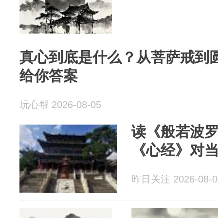
真心到底是什么？从菩萨戒到
给你答案
玩心帮 2026-08-05
读《般若波
《心经》对
昨日关注 2026-08-0