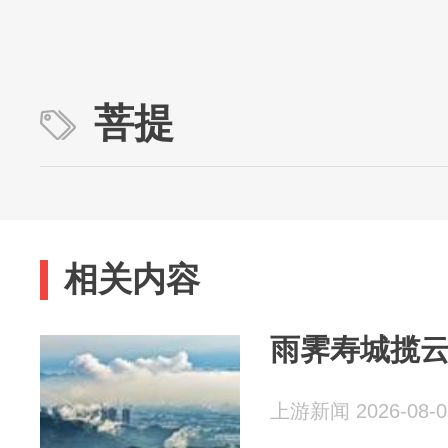
菩提
相关内容
雨霁寿城揽
上游新闻 2026-08-0