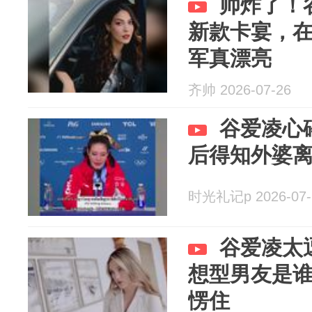
帅炸了！
新款卡宴，
军真漂亮
齐帅 2026-07-26
谷爱凌心
后得知外婆
时光礼记p 2026-07-
谷爱凌太
想型男友是
愣住