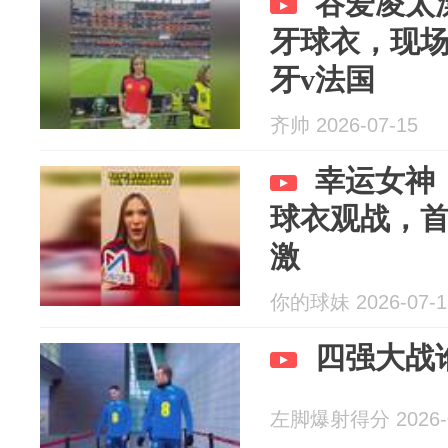
谷爱凌太
牙球衣，现
牙v法国
齐帅 2026-07-15
幸运女神
球衣观战，
激
你的球妹 2026-07-1
四强大战
左脚爆射得分 2026-0