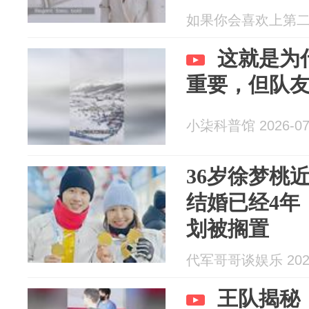
如果你会喜欢上第二个人
这就是为
重要，但队
小柒科普馆 2026-07
36岁徐梦桃
结婚已经4年
划被搁置
代军哥哥谈娱乐 2026
王队揭秘