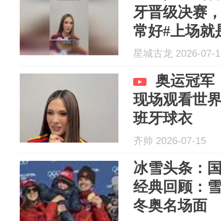
牙晋级决赛
常好#上场就
星城古龙 2026-07-1
奥运冠军
现场观看世
班牙球衣
齐帅 2026-07-15
冰雪头条：国际
经典回顾：
冬奥名场面