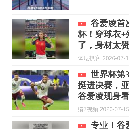
谷爱凌首
杯！穿球衣+
了，身材太
体坛扒客 2026-07-1
世界杯第
挺进决赛，
谷爱凌现身
猎7视频 2026-07-1
专业！谷