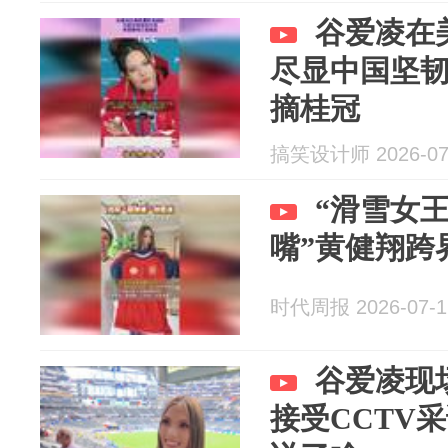
谷爱凌在
尽显中国坚
摘桂冠
搞笑设计师 2026-07
“滑雪女
嘴”黄健翔跨
时代周报 2026-07-1
谷爱凌现
接受CCTV