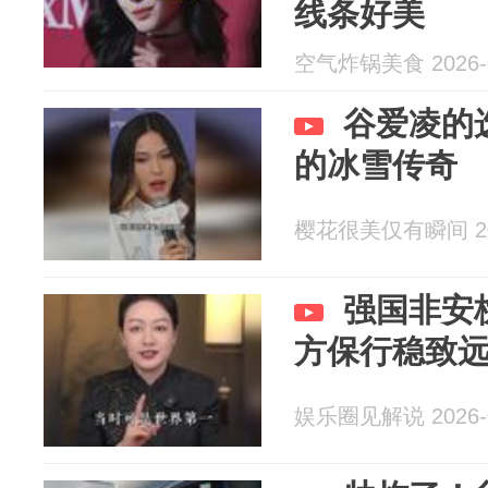
线条好美
空气炸锅美食 2026-0
谷爱凌的
的冰雪传奇
樱花很美仅有瞬间 202
强国非安
方保行稳致
娱乐圈见解说 2026-0