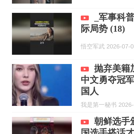
_军事科普
际局势 (18)
悟空军武 2026-07-0
抛弃美籍
中文勇夺冠
国人
我是第一秘书 2026-0
朝鲜选手
国选手搭话