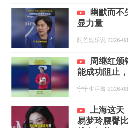
幽默而不
显力量
阿芒娱乐说 2026-08
周继红颁
能成功阻止
宁宁生活酱 2026-08
上海这天
易梦玲腰臀