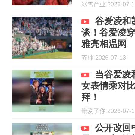
冰雪产业 2026-07-1
谷爱凌和
谈！谷爱凌
雅亮相温网
齐帅 2026-07-13
当谷爱凌
女表情乘对
拜！
错爱了你 2026-07-1
公开改回