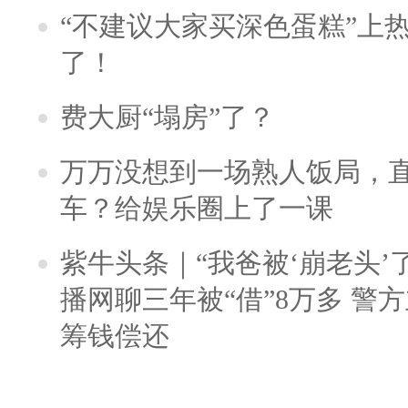
“不建议大家买深色蛋糕”上
了！
费大厨“塌房”了？
万万没想到一场熟人饭局，
车？给娱乐圈上了一课
紫牛头条｜“我爸被‘崩老头’
播网聊三年被“借”8万多 警
筹钱偿还