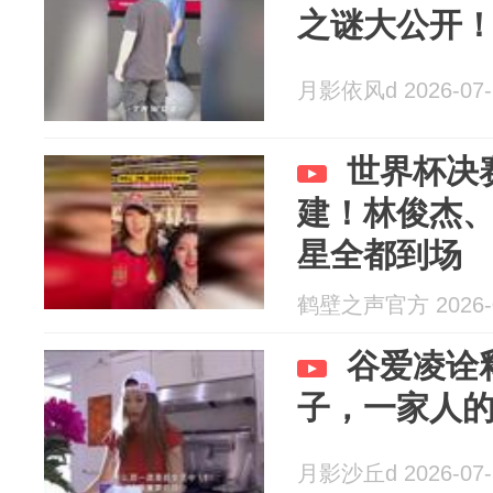
之谜大公开
月影依风d 2026-07-
世界杯决
建！林俊杰
星全都到场
鹤壁之声官方 2026-0
谷爱凌诠
子，一家人
月影沙丘d 2026-07-