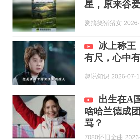
星，原来谷
爱搞笑猪猪女 2026-0
冰上称王
有尺，心中
趣说知识 2026-07-1
出生在A
啥哈兰德成
骂？
7080怀旧金曲 2026-