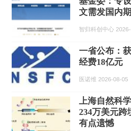
基金委：专设
文需发国内
智归科创中心 2026-0
一省公布：获
经费18亿元
医诺维 2026-08-05
上海自然科
234万美元
有点遗憾