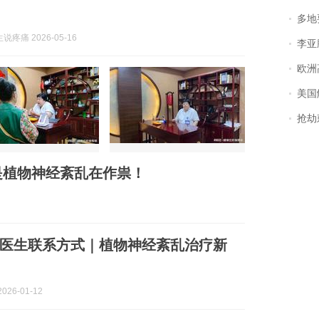
多地
疼痛 2026-05-16
李亚鹏含泪感谢“
欧洲
美国
抢劫刺死
是植物神经紊乱在作祟！
世龙医生联系方式｜植物神经紊乱治疗新
026-01-12