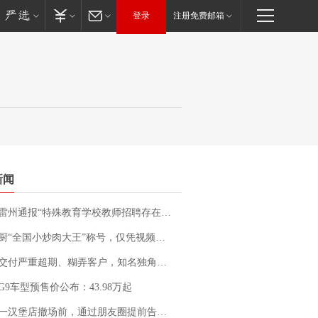
登录
注册免费邮箱
新闻
通报“特殊教育学校教师招聘存在违规行为”：已启动问责程序 副校长被停职
“全国小炒肉大王”称号，仅凭视频评出？中国烹饪协会回应
期、糊弄客户，知名独角兽车企创始人回应：都没证据，将依法采取措施，“本人长期与美国交管局保持沟通，对方表示肯定”
G9车型预售价公布：43.98万起
撤场前，通过朋友圈提前告知逐一退费，有顾客仅剩1元也全被退回，分文不少；顾客：言而有信，让人感动