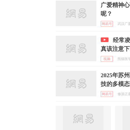
广爱精神心
呢？
网易号
武汉广爱心
经常
真该注意下
视频
熊猫医学官
2025年
技的多模态
网易号
修源正康 