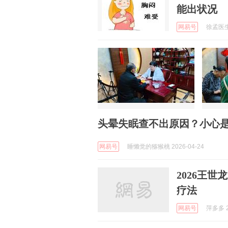
能出状况
网易号
徐孟医生说
头晕失眠查不出原因？小心
网易号
睡懒觉的猕猴桃 2026-04-24
2026王
疗法
网易号
萍多多 2