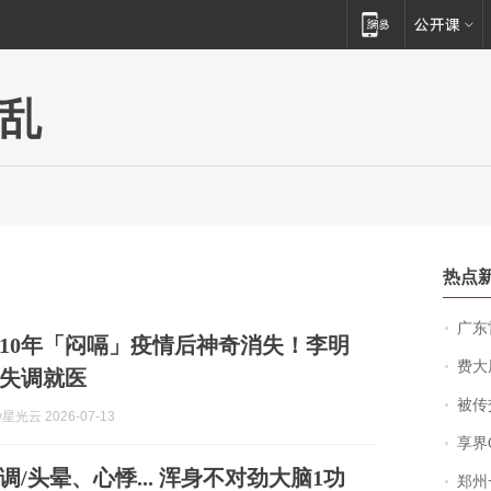
乱
热点
广东雷州
10年「闷嗝」疫情后神奇消失！李明
费大厨
失调就医
被传交付严重超
y星光云 2026-07-13
享界
/头晕、心悸... 浑身不对劲大脑1功
郑州一汉堡店