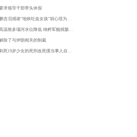
要求领导干部带头休假
地铁吐血女孩”胡心瑶为嫣然天使捐99999元：这份捐赠太沉重，尊重其捐赠意愿，个人向胡心瑶和她的病友之家各捐赠99999元
高温致多瑙河水位降低 纳粹军舰残骸重见天日
解除了与伊朗相关的制裁
19岁少女的死刑改死缓当事人自述：出狱11年间始终刻意躲避被害人家属