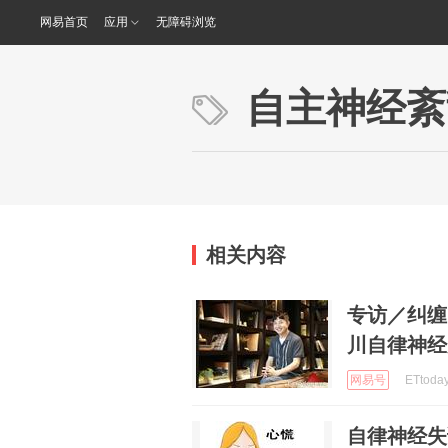
网易首页
应用
无障碍浏览
自主神经紊
相关内容
专访／纠缠
川自律神经
网易号
ETtoda
自律神经失调