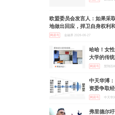
欧盟委员会发言人：如果采
地做出回应，捍卫自身权利
网易号
金融界 2026-06-27
哈哈！女性
大学的传统
网易号
慧翔百科 
中天华溥：
资委争取经
网易号
中天华溥 
弗里德尔吁