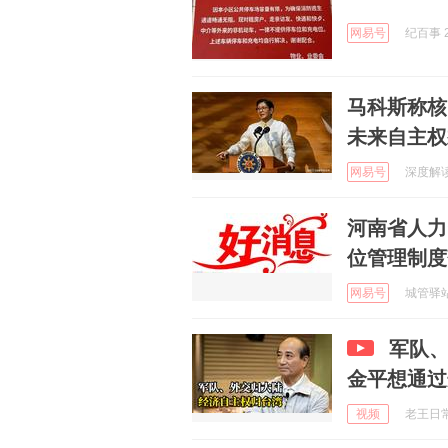
网易号
纪百事 2
马科斯称核
未来自主权
网易号
深度解读词
河南省人力
位管理制度
网易号
城管驿站 
军队
金平想通过这
视频
老王日常犯