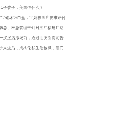
瓜子饺子，美国怕什么？
坏纸巾盒，宝妈被酒店要求赔付924元！三亚一酒店回复：骨瓷定制！网友一查价格，吵翻了
总、应急管理部针对浙江福建启动防汛防台风四级应急响应
撤场前，通过朋友圈提前告知逐一退费，有顾客仅剩1元也全被退回，分文不少；顾客：言而有信，让人感动
风波后，周杰伦私生活被扒，澳门输10亿传闻早已经水落石出