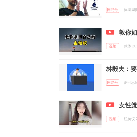
网易号
体坛周报 
教你
视频
武体 202
林毅夫：要
网易号
麦可思研究
女性
视频
钮婉仪 2