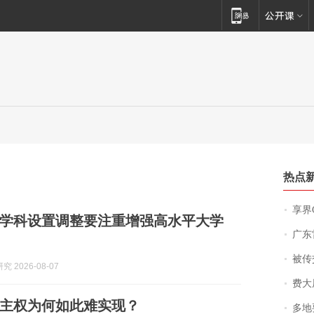
热点
享界
学科设置调整要注重增强高水平大学
广东雷州
被传交付严重超
 2026-08-07
费大厨
主权为何如此难实现？
多地