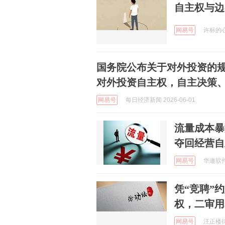
自主权与边
网易号
许标的心理
国务院公布关于对外投资的规
对外投资自主权，自主决策、
网易号
每日经济新闻 2026-06-01
流量成本暴
夺回经营自
网易号
华遨软件 
凭“竞聘”
权，二审用
网易号
汪正楼律师