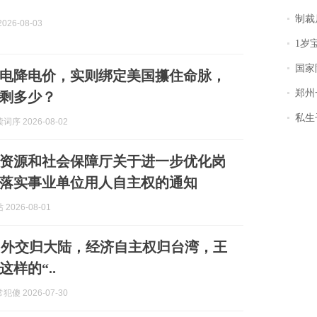
制裁
026-08-03
1岁宝宝碰
国家防
电降电价，实则绑定美国攥住命脉，
郑州一汉堡店
剩多少？
私生子
序 2026-08-02
资源和社会保障厅关于进一步优化岗
落实事业单位用人自主权的通知
2026-08-01
、外交归大陆，经济自主权归台湾，王
样的“..
傻 2026-07-30