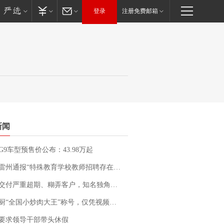
登录
注册免费邮箱
新闻
G9车型预售价公布：43.98万起
通报“特殊教育学校教师招聘存在违规行为”：已启动问责程序 副校长被停职
期、糊弄客户，知名独角兽车企创始人回应：都没证据，将依法采取措施，“本人长期与美国交管局保持沟通，对方表示肯定”
“全国小炒肉大王”称号，仅凭视频评出？中国烹饪协会回应
要求领导干部带头休假