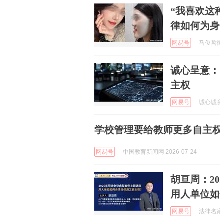
“我喜欢这
律如何为身
网易号
马俊哲律师
诚心呈意：
主权
网易号
诚心诚意共
学校管理要给教师更多自主
网易号
中国教育新闻网 2026-07-24
胡亘周：2
用人单位如
网易号
法律名家讲