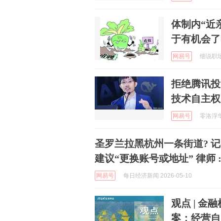
体制内“近
于有机会了
网易号
细说职场 
拒绝腾讯投
技术自主权
网易号
零洛浮华 
圣罗兰拉黑杭州一条街道? 记
建议“更换账号或地址” 律师
网易号
每日经济新闻 2026-05-10
观点 | 
案：经营自