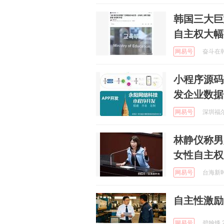
韩国三大巨
自主权大幅
网易号
奋斗在韩国
小程序源码
发企业数据
网易号
深圳福尔
林静仪称男
女性自主权
网易号
台海新时光
自主性激励
网易号
碧翰烽 2