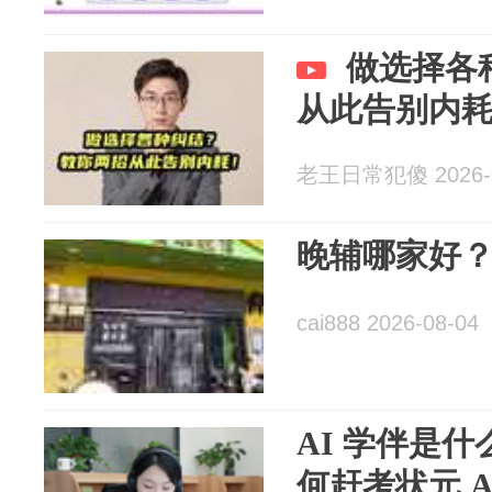
做选择各
从此告别内
老王日常犯傻 2026-0
晚辅哪家好
cai888 2026-08-04
AI 学伴是什
何赶考状元 