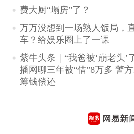
费大厨“塌房”了？
万万没想到一场熟人饭局，
车？给娱乐圈上了一课
紫牛头条｜“我爸被‘崩老头’
播网聊三年被“借”8万多 警
筹钱偿还