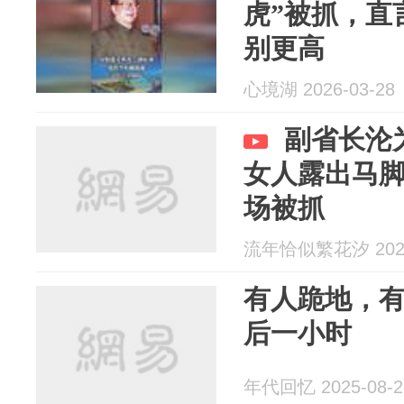
虎”被抓，直
别更高
心境湖 2026-03-28
副省长沦
女人露出马
场被抓
流年恰似繁花汐 2026
有人跪地，
后一小时
年代回忆 2025-08-2